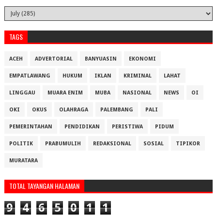
TAGS
ACEH
ADVERTORIAL
BANYUASIN
EKONOMI
EMPATLAWANG
HUKUM
IKLAN
KRIMINAL
LAHAT
LINGGAU
MUARA ENIM
MUBA
NASIONAL
NEWS
OI
OKI
OKUS
OLAHRAGA
PALEMBANG
PALI
PEMERINTAHAN
PENDIDIKAN
PERISTIWA
PIDUM
POLITIK
PRABUMULIH
REDAKSIONAL
SOSIAL
TIPIKOR
MURATARA
TOTAL TAYANGAN HALAMAN
9
4
6
5
0
1
1