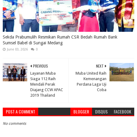
Sekda Prabumulih Resmikan Rumah CSR Bedah Rumah Bank
Sumsel Babel di Sungai Medang
June 03, 2026
0
PREVIOUS
NEXT
Layanan Muba
Muba United Raih
Siaga 112 Raih
Kemenangan
Mendali Perak
Perdana Laga Uji
Diajang CCW APAC
Coba
2019 Thailand
POST A COMMENT
BLOGGER
DISQUS
FACEBOOK
No comments