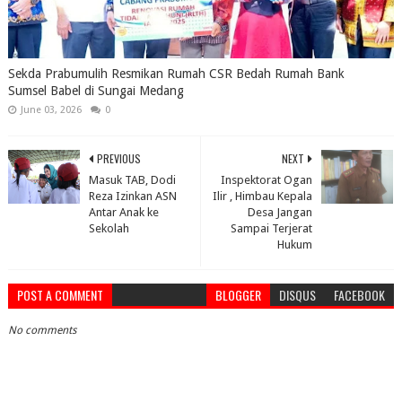
Sekda Prabumulih Resmikan Rumah CSR Bedah Rumah Bank
Sumsel Babel di Sungai Medang
June 03, 2026
0
PREVIOUS
NEXT
Masuk TAB, Dodi
Inspektorat Ogan
Reza Izinkan ASN
Ilir , Himbau Kepala
Antar Anak ke
Desa Jangan
Sekolah
Sampai Terjerat
Hukum
POST A COMMENT
BLOGGER
DISQUS
FACEBOOK
No comments