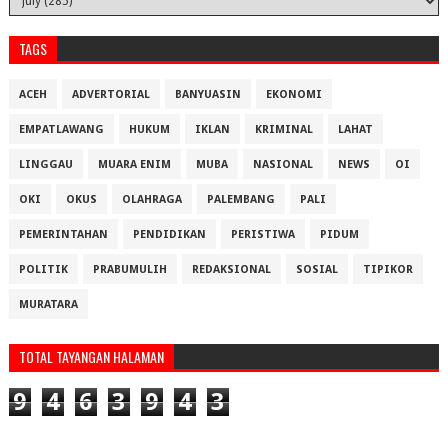
TAGS
ACEH
ADVERTORIAL
BANYUASIN
EKONOMI
EMPATLAWANG
HUKUM
IKLAN
KRIMINAL
LAHAT
LINGGAU
MUARA ENIM
MUBA
NASIONAL
NEWS
OI
OKI
OKUS
OLAHRAGA
PALEMBANG
PALI
PEMERINTAHAN
PENDIDIKAN
PERISTIWA
PIDUM
POLITIK
PRABUMULIH
REDAKSIONAL
SOSIAL
TIPIKOR
MURATARA
TOTAL TAYANGAN HALAMAN
9
4
6
3
9
4
3