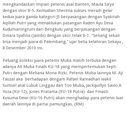
mengkandaskan impian petenis asal Banten, Maula Sa’ya
dengan skor 8-5. Kemudian Sherena sukses meraih gelar
kedua juara ganda kategori J5 berpasangan dengan Syakirah
Aqillah Putri yang menaklukan pasangan Raden Ayu Deva
Kudumaningrum dari Bengkulu yang berpasangan dengan
Dinara Syafina (Jambi) dengan skor telak 8-1. "Senang sekali
bisa menjadi juara di Palembang,” ujar belia kelahiran Sekayu ,
8 Desember 2010 ini.
Peluang koleksi juara petenis Muba masih terbuka dengan
adanya All Muba Finals KU-18 yang mempertemukan Septi
Putri dengan Meliana Mona Rizki. Petenis Muba lainnya M. Aji
Fauzal aka berhadapan dengam Rafael Ramadhan wakil
Sumsel asal Lubuk Linggau dan Trio Muba, Jackquillyn Savio A
Yoza (KU-12), Jones Pratama (KU-18 Putra) dan Finasti
Kusuma Dewi (KU-16 Putri) akan menghadap para petenis luar
daerah lainnya di partai pamungkas. (RM)