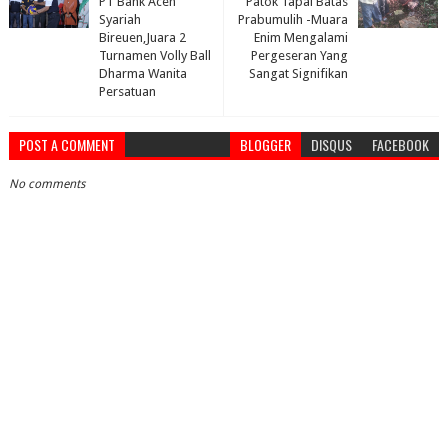
PT Bank Aceh
Patok Tapal Batas
Syariah
Prabumulih -Muara
Bireuen,Juara 2
Enim Mengalami
Turnamen Volly Ball
Pergeseran Yang
Dharma Wanita
Sangat Signifikan
Persatuan
POST A COMMENT
BLOGGER
DISQUS
FACEBOOK
No comments