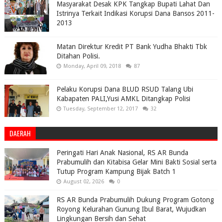
Masyarakat Desak KPK Tangkap Bupati Lahat Dan
Istrinya Terkait Indikasi Korupsi Dana Bansos 2011-
2013
Matan Direktur Kredit PT Bank Yudha Bhakti Tbk
Ditahan Polisi.
Monday, April 09, 2018
87
Pelaku Korupsi Dana BLUD RSUD Talang Ubi
Kabapaten PALI,Yusi AMKL Ditangkap Polisi
Tuesday, September 12, 2017
32
DAERAH
Peringati Hari Anak Nasional, RS AR Bunda
Prabumulih dan Kitabisa Gelar Mini Bakti Sosial serta
Tutup Program Kampung Bijak Batch 1
August 02, 2026
0
RS AR Bunda Prabumulih Dukung Program Gotong
Royong Kelurahan Gunung Ibul Barat, Wujudkan
Lingkungan Bersih dan Sehat