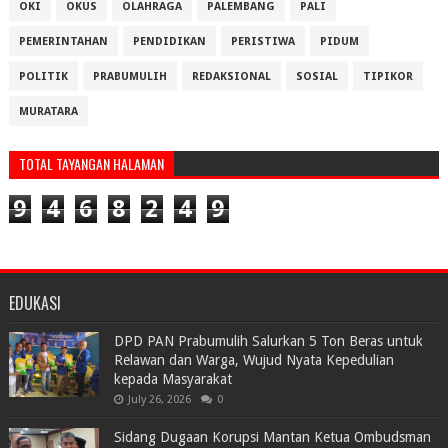
OKI
OKUS
OLAHRAGA
PALEMBANG
PALI
PEMERINTAHAN
PENDIDIKAN
PERISTIWA
PIDUM
POLITIK
PRABUMULIH
REDAKSIONAL
SOSIAL
TIPIKOR
MURATARA
TOTAL TAYANGAN HALAMAN
9
4
6
8
2
4
9
EDUKASI
DPD PAN Prabumulih Salurkan 5 Ton Beras untuk
Relawan dan Warga, Wujud Nyata Kepedulian
kepada Masyarakat
July 26, 2026
0
Sidang Dugaan Korupsi Mantan Ketua Ombudsman