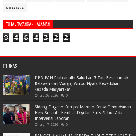
MURATARA
TOTAL TAYANGAN HALAMAN
9
4
6
4
3
2
2
EDUKASI
DPD PAN Prabumulih Salurkan 5 Ton Beras untuk
Relawan dan Warga, Wujud Nyata Kepedulian
kepada Masyarakat
July 26, 2026
0
Sidang Dugaan Korupsi Mantan Ketua Ombudsman
Hery Susanto Kembali Digelar, Saksi Sebut Ada
Intervensi Laporan
July 17, 2026
0