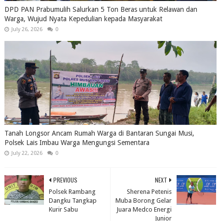
DPD PAN Prabumulih Salurkan 5 Ton Beras untuk Relawan dan
Warga, Wujud Nyata Kepedulian kepada Masyarakat
July 26, 2026
0
Tanah Longsor Ancam Rumah Warga di Bantaran Sungai Musi,
Polsek Lais Imbau Warga Mengungsi Sementara
July 22, 2026
0
PREVIOUS
NEXT
Polsek Rambang
Sherena Petenis
Dangku Tangkap
Muba Borong Gelar
Kurir Sabu
Juara Medco Energi
Junior