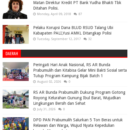
Matan Direktur Kredit PT Bank Yudha Bhakti Tbk
Ditahan Polisi.
Monday, April 09, 2018
87
Pelaku Korupsi Dana BLUD RSUD Talang Ubi
Kabapaten PALI,Yusi AMKL Ditangkap Polisi
Tuesday, September 12, 2017
32
DAERAH
Peringati Hari Anak Nasional, RS AR Bunda
Prabumulih dan Kitabisa Gelar Mini Bakti Sosial serta
Tutup Program Kampung Bijak Batch 1
August 02, 2026
0
RS AR Bunda Prabumulih Dukung Program Gotong
Royong Kelurahan Gunung Ibul Barat, Wujudkan
Lingkungan Bersih dan Sehat
July 31, 2026
0
DPD PAN Prabumulih Salurkan 5 Ton Beras untuk
Relawan dan Warga, Wujud Nyata Kepedulian