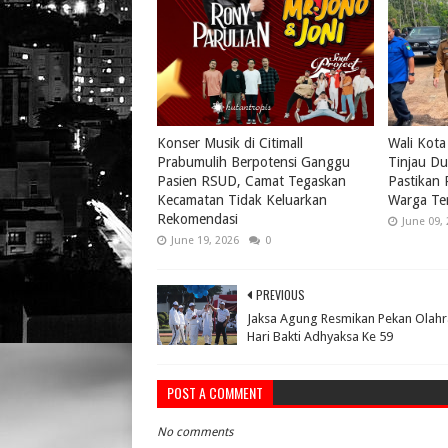
Konser Musik di Citimall
Wali Kota
Prabumulih Berpotensi Ganggu
Tinjau Du
Pasien RSUD, Camat Tegaskan
Pastikan
Kecamatan Tidak Keluarkan
Warga Te
Rekomendasi
June 09,
June 19, 2026
0
PREVIOUS
Jaksa Agung Resmikan Pekan Olah
Hari Bakti Adhyaksa Ke 59
POST A COMMENT
No comments