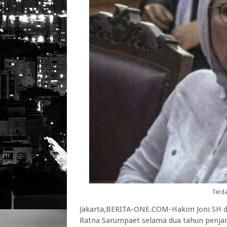
Terd
Jakarta,BERITA-ONE.COM-Hakim Joni SH d
Ratna Sarumpaet selama dua tahun penjara