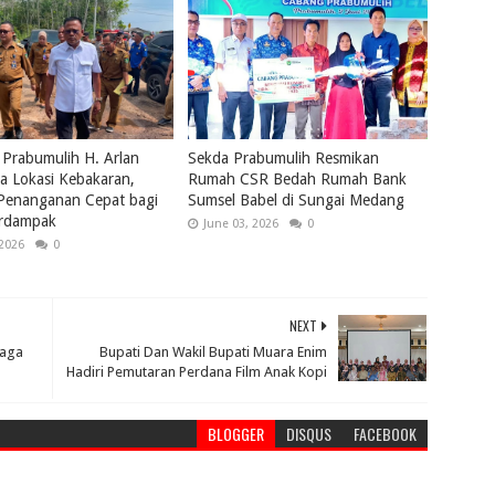
 Prabumulih H. Arlan
Sekda Prabumulih Resmikan
a Lokasi Kebakaran,
Rumah CSR Bedah Rumah Bank
 Penanganan Cepat bagi
Sumsel Babel di Sungai Medang
rdampak
June 03, 2026
0
 2026
0
NEXT
raga
Bupati Dan Wakil Bupati Muara Enim
Hadiri Pemutaran Perdana Film Anak Kopi
BLOGGER
DISQUS
FACEBOOK