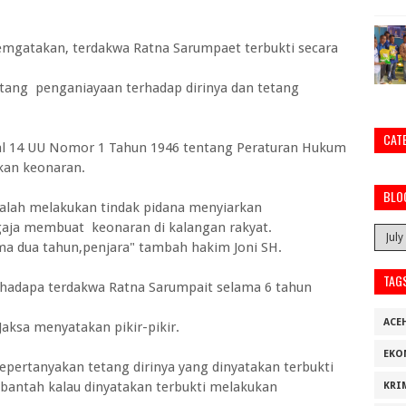
mgatakan, terdakwa Ratna Sarumpaet terbukti secara
tang penganiayaan terhadap dirinya dan tetang
CAT
al 14 UU Nomor 1 Tahun 1946 tentang Peraturan Hukum
kan keonaran.
BLO
salah melakukan tindak pidana menyiarkan
aja membuat keonaran di kalangan rakyat.
ma dua tahun,penjara" tambah hakim Joni SH.
TAG
adapa terdakwa Ratna Sarumpait selama 6 tahun
ACE
Jaksa menyatakan pikir-pikir.
EKO
pertanyakan tetang dirinya yang dinyatakan terbukti
ntah kalau dinyatakan terbukti melakukan
KRI