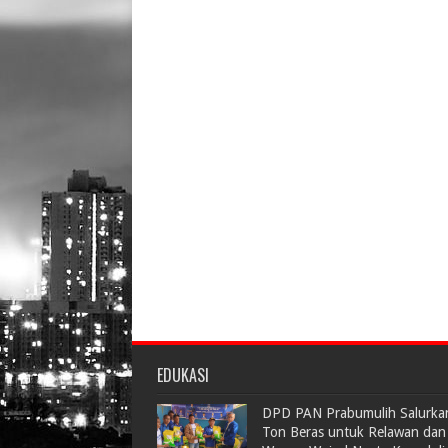
EDUKASI
DPD PAN Prabumulih Salurka
Ton Beras untuk Relawan dan