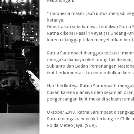
kebohongan.
" Indonesia masih jauh untuk menjadi ne
katanya.
Diberitakan sebelumnya, terdakwa Ratna S
Ratna dikenai Pasal 14 ayat (1) Undang-
karena dianggap telah menyebarkan beri
Ratna Sarumpaet dianggap tetbukti menim
mengaku dianiaya oleh orang tak dikenal
Subianto dan Badan Pemenangan Nasional 
ikut berkomentar dan menimbulkan keres
Hari berikutnya Ratna Sarumpaet meng
bukan karena dianiaya oleh sejumlah orang
pengencangan kulit muka di sebuah rumah 
Oktober 2018, Ratna Sarumpaet ditangkap p
Ratna mengaku hendak terbang ke Chile u
Polda Meteo Jaya. (SUR).