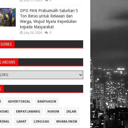
July 31, 2026
0
DPD PAN Prabumulih Salurkan 5
Ton Beras untuk Relawan dan
Warga, Wujud Nyata Kepedulian
kepada Masyarakat
July 26, 2026
0
EGORIES
G ARCHIVE
S
H
ADVERTORIAL
BANYUASIN
NOMI
EMPATLAWANG
HUKUM
IKLAN
MINAL
LAHAT
LINGGAU
MUARA ENIM