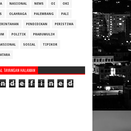
A
NASIONAL
NEWS
OI
OKI
S
OLAHRAGA
PALEMBANG
PALI
ERINTAHAN
PENDIDIKAN
PERISTIWA
UM
POLITIK
PRABUMULIH
AKSIONAL
SOSIAL
TIPIKOR
ATARA
AL TAYANGAN HALAMAN
n
d
e
f
i
n
e
d