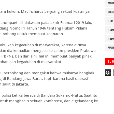
MUB
gara hukum. Madihcharus berjuang sekuat kuatnnya,
OKU
PEM
arumpaet di dakwaan pada akhir Februari 2019 lalu,
Undang Nomor 1 Tahun 1946 tentang Hukum Pidana
PID
ta bohong untuk membuat keonaran.
RED
bulkan kegaduhan di masyarakat, karena dirinya
MUR
, dan dia kemudian mengadu ke calon presiden Prabowo
(BPN). Dan dari sini, hal ini membuat banyak pihak
TOT
ahan dan kegaduhan di masyarakat.
u
aku berbohong dan mengakui bahwa mukanya bengkak
 di Bandung Jawa Barat, tapi karena hasil operasi
sakit di Jakarta.
olisi ketika berada di Bandara Sukarno-Hatta. Saat itu
ntuk menghadiri sebuah konferensi, dan digelandang ke