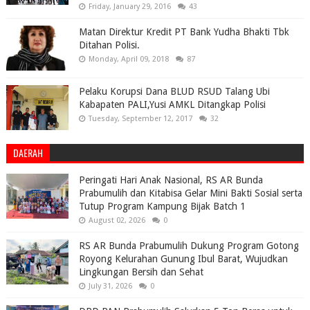
Friday, January 29, 2016
43
Matan Direktur Kredit PT Bank Yudha Bhakti Tbk
Ditahan Polisi.
Monday, April 09, 2018
87
Pelaku Korupsi Dana BLUD RSUD Talang Ubi
Kabapaten PALI,Yusi AMKL Ditangkap Polisi
Tuesday, September 12, 2017
32
DAERAH
Peringati Hari Anak Nasional, RS AR Bunda
Prabumulih dan Kitabisa Gelar Mini Bakti Sosial serta
Tutup Program Kampung Bijak Batch 1
August 02, 2026
0
RS AR Bunda Prabumulih Dukung Program Gotong
Royong Kelurahan Gunung Ibul Barat, Wujudkan
Lingkungan Bersih dan Sehat
July 31, 2026
0