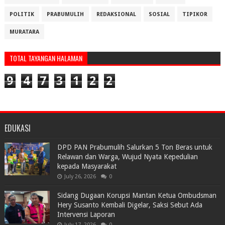
POLITIK
PRABUMULIH
REDAKSIONAL
SOSIAL
TIPIKOR
MURATARA
TOTAL TAYANGAN HALAMAN
9
4
7
3
1
2
2
EDUKASI
DPD PAN Prabumulih Salurkan 5 Ton Beras untuk
Relawan dan Warga, Wujud Nyata Kepedulian
kepada Masyarakat
July 26, 2026
0
Sidang Dugaan Korupsi Mantan Ketua Ombudsman
Hery Susanto Kembali Digelar, Saksi Sebut Ada
Intervensi Laporan
July 17, 2026
0