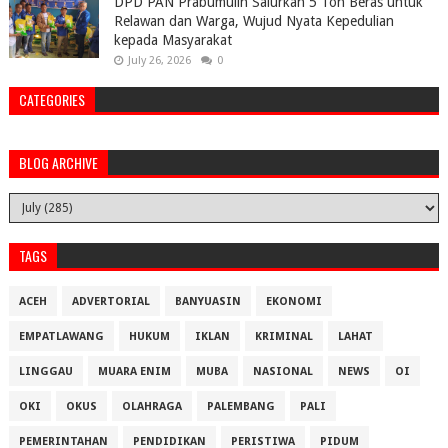
DPD PAN Prabumulih Salurkan 5 Ton Beras untuk
Relawan dan Warga, Wujud Nyata Kepedulian
kepada Masyarakat
July 26, 2026
0
CATEGORIES
BLOG ARCHIVE
TAGS
ACEH
ADVERTORIAL
BANYUASIN
EKONOMI
EMPATLAWANG
HUKUM
IKLAN
KRIMINAL
LAHAT
LINGGAU
MUARA ENIM
MUBA
NASIONAL
NEWS
OI
OKI
OKUS
OLAHRAGA
PALEMBANG
PALI
PEMERINTAHAN
PENDIDIKAN
PERISTIWA
PIDUM