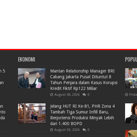
EKONOMI
POPU
n 5
Mantan Relationship Manager BRI
Cabang Jakarta Pusat Dituntut 8
an
Tahun Penjara dalam Kasus Korupsi
Kredit Fiktif Rp122 Miliar
August 06, 2026
0
Frid
an
Jelang HUT RI Ke-81, PHR Zona 4
nto
Tambah Tiga Sumur Infill Baru,
Ada
Berpotensi Produksi Minyak Lebih
dari 1.400 BOPD
August 05, 2026
0