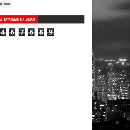
ATARA
AL TAYANGAN HALAMAN
4
6
7
6
8
9