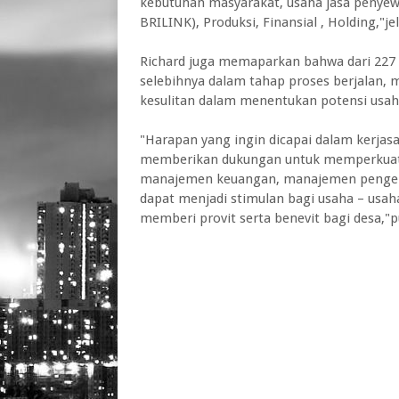
kebutuhan masyarakat, usaha jasa penyew
BRILINK), Produksi, Finansial , Holding,"je
Richard juga memaparkan bahwa dari 227
selebihnya dalam tahap proses berjalan,
kesulitan dalam menentukan potensi usah
"Harapan yang ingin dicapai dalam kerjas
memberikan dukungan untuk memperkuat
manajemen keuangan, manajemen pengel
dapat menjadi stimulan bagi usaha – usa
memberi provit serta benevit bagi desa,"