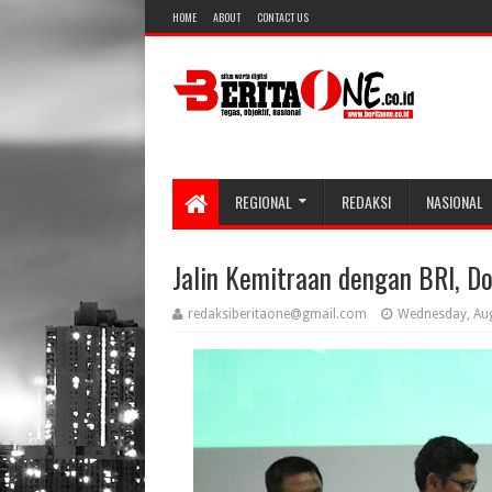
HOME
ABOUT
CONTACT US
REGIONAL
REDAKSI
NASIONAL
Jalin Kemitraan dengan BRI, D
redaksiberitaone@gmail.com
Wednesday, Aug