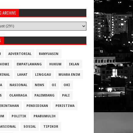
G ARCHIVE
S
H
ADVERTORIAL
BANYUASIN
NOMI
EMPATLAWANG
HUKUM
IKLAN
MINAL
LAHAT
LINGGAU
MUARA ENIM
A
NASIONAL
NEWS
OI
OKI
S
OLAHRAGA
PALEMBANG
PALI
ERINTAHAN
PENDIDIKAN
PERISTIWA
UM
POLITIK
PRABUMULIH
AKSIONAL
SOSIAL
TIPIKOR