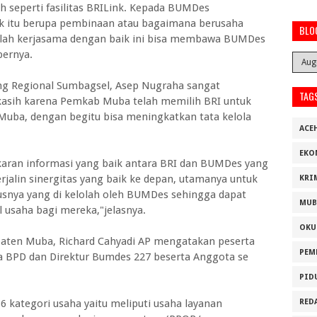
seperti fasilitas BRILink. Kepada BUMDes
ik itu berupa pembinaan atau bagaimana berusaha
BLO
allah kerjasama dengan baik ini bisa membawa BUMDes
bernya.
ing Regional Sumbagsel, Asep Nugraha sangat
TAG
asih karena Pemkab Muba telah memilih BRI untuk
uba, dengan begitu bisa meningkatkan tata kelola
ACE
EKO
tukaran informasi yang baik antara BRI dan BUMDes yang
rjalin sinergitas yang baik ke depan, utamanya untuk
KRI
snya yang di kelolah oleh BUMDes sehingga dapat
MUB
saha bagi mereka,"jelasnya.
OKU
aten Muba, Richard Cahyadi AP mengatakan peserta
PEM
ua BPD dan Direktur Bumdes 227 beserta Anggota se
PID
 kategori usaha yaitu meliputi usaha layanan
RED