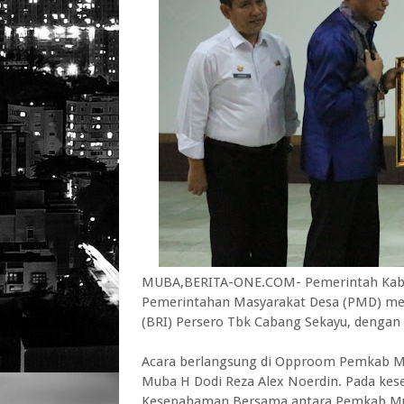
MUBA,BERITA-ONE.COM- Pemerintah Kabup
Pemerintahan Masyarakat Desa (PMD) men
(BRI) Persero Tbk Cabang Sekayu, denga
Acara berlangsung di Opproom Pemkab Mub
Muba H Dodi Reza Alex Noerdin. Pada ke
Kesepahaman Bersama antara Pemkab Mub