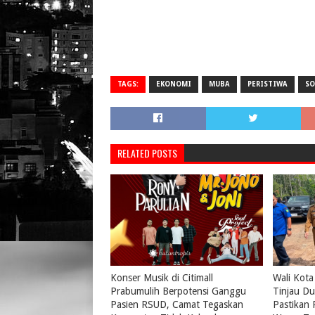
TAGS:
EKONOMI
MUBA
PERISTIWA
SO
RELATED POSTS
Konser Musik di Citimall
Wali Kota
Prabumulih Berpotensi Ganggu
Tinjau Du
Pasien RSUD, Camat Tegaskan
Pastikan