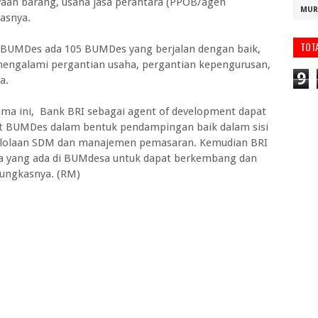
aan barang, usaha jasa perantara (PPOB/agen
MUR
lasnya.
TOT
 BUMDes ada 105 BUMDes yang berjalan dengan baik,
 mengalami pergantian usaha, pergantian kepengurusan,
9
a.
ama ini, Bank BRI sebagai agent of development dapat
 BUMDes dalam bentuk pendampingan baik dalam sisi
olaan SDM dan manajemen pemasaran. Kemudian BRI
ha yang ada di BUMdesa untuk dapat berkembang dan
pungkasnya. (RM)