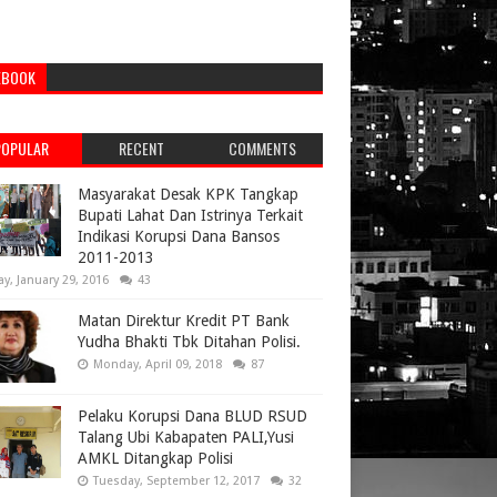
EBOOK
POPULAR
RECENT
COMMENTS
Masyarakat Desak KPK Tangkap
Bupati Lahat Dan Istrinya Terkait
Indikasi Korupsi Dana Bansos
2011-2013
ay, January 29, 2016
43
Matan Direktur Kredit PT Bank
Yudha Bhakti Tbk Ditahan Polisi.
Monday, April 09, 2018
87
Pelaku Korupsi Dana BLUD RSUD
Talang Ubi Kabapaten PALI,Yusi
AMKL Ditangkap Polisi
Tuesday, September 12, 2017
32