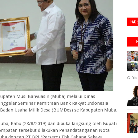
FAC
Frid
aten Musi Banyuasin (Muba) melalui Dinas
ggelar Seminar Kemitraan Bank Rakyat Indonesia
n Badan Usaha Milik Desa (BUMDes) se Kabupaten Muba.
a, Rabu (28/8/2019) dan dibuka langsung oleh Bupati
sempatan tersebut dilakukan Penandatanganan Nota
a dengan PT BRI (Persero) Tbk Cabang Sekayu.