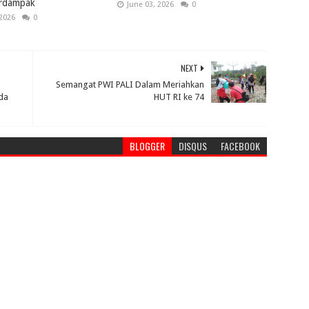
rdampak
June 03, 2026
0
 2026
0
NEXT
Semangat PWI PALI Dalam Meriahkan
da
HUT RI ke 74
BLOGGER
DISQUS
FACEBOOK