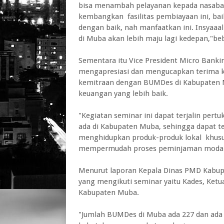
bisa menambah pelayanan kepada nasabah 
kembangkan fasilitas pembiayaan ini, ba
dengan baik, nah manfaatkan ini. Insyaa
di Muba akan lebih maju lagi kedepan,"be
Sementara itu Vice President Micro Bank
mengapresiasi dan mengucapkan terima k
kemitraan dengan BUMDes di Kabupaten M
keuangan yang lebih baik.
"Kegiatan seminar ini dapat terjalin per
ada di Kabupaten Muba, sehingga dapat te
menghidupkan produk-produk lokal khusu
mempermudah proses peminjaman modal u
Menurut laporan Kepala Dinas PMD Kabup
yang mengikuti seminar yaitu Kades, Ket
Kabupaten Muba.
"Jumlah BUMDes di Muba ada 227 dan ada 6