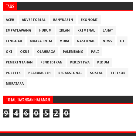
TAGS
ACEH
ADVERTORIAL
BANYUASIN
EKONOMI
EMPATLAWANG
HUKUM
IKLAN
KRIMINAL
LAHAT
LINGGAU
MUARA ENIM
MUBA
NASIONAL
NEWS
OI
OKI
OKUS
OLAHRAGA
PALEMBANG
PALI
PEMERINTAHAN
PENDIDIKAN
PERISTIWA
PIDUM
POLITIK
PRABUMULIH
REDAKSIONAL
SOSIAL
TIPIKOR
MURATARA
TOTAL TAYANGAN HALAMAN
9
4
6
0
5
2
0