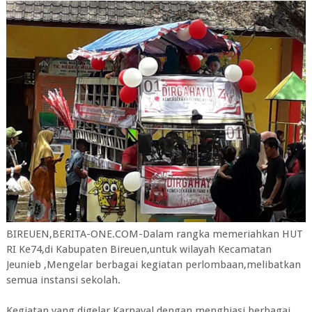
BIREUEN,BERITA-ONE.COM-Dalam rangka memeriahkan HUT
RI Ke74,di Kabupaten Bireuen,untuk wilayah Kecamatan
Jeunieb ,Mengelar berbagai kegiatan perlombaan,melibatkan
semua instansi sekolah.
Kegiatan yang digelar,Karnaval dengan menghiasi berbagai