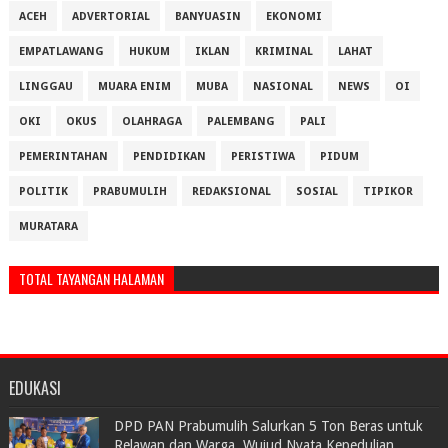
ACEH
ADVERTORIAL
BANYUASIN
EKONOMI
EMPATLAWANG
HUKUM
IKLAN
KRIMINAL
LAHAT
LINGGAU
MUARA ENIM
MUBA
NASIONAL
NEWS
OI
OKI
OKUS
OLAHRAGA
PALEMBANG
PALI
PEMERINTAHAN
PENDIDIKAN
PERISTIWA
PIDUM
POLITIK
PRABUMULIH
REDAKSIONAL
SOSIAL
TIPIKOR
MURATARA
TOTAL TAYANGAN HALAMAN
EDUKASI
DPD PAN Prabumulih Salurkan 5 Ton Beras untuk
Relawan dan Warga, Wujud Nyata Kepedulian