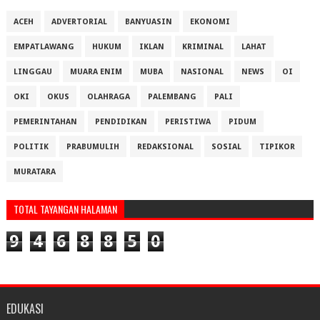
ACEH
ADVERTORIAL
BANYUASIN
EKONOMI
EMPATLAWANG
HUKUM
IKLAN
KRIMINAL
LAHAT
LINGGAU
MUARA ENIM
MUBA
NASIONAL
NEWS
OI
OKI
OKUS
OLAHRAGA
PALEMBANG
PALI
PEMERINTAHAN
PENDIDIKAN
PERISTIWA
PIDUM
POLITIK
PRABUMULIH
REDAKSIONAL
SOSIAL
TIPIKOR
MURATARA
TOTAL TAYANGAN HALAMAN
9
4
6
8
8
5
0
EDUKASI