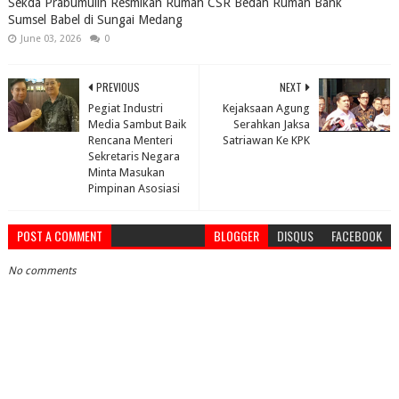
Sekda Prabumulih Resmikan Rumah CSR Bedah Rumah Bank
Sumsel Babel di Sungai Medang
June 03, 2026
0
PREVIOUS
NEXT
Pegiat Industri
Kejaksaan Agung
Media Sambut Baik
Serahkan Jaksa
Rencana Menteri
Satriawan Ke KPK
Sekretaris Negara
Minta Masukan
Pimpinan Asosiasi
POST A COMMENT
BLOGGER
DISQUS
FACEBOOK
No comments