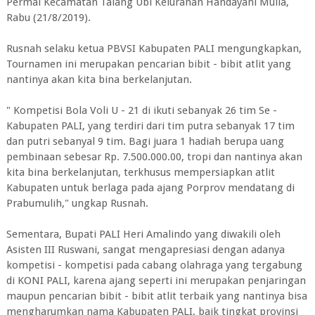
Permai Kecamatan Talang Ubi Kelurahan Handayani Mulia,
Rabu (21/8/2019).
Rusnah selaku ketua PBVSI Kabupaten PALI mengungkapkan,
Tournamen ini merupakan pencarian bibit - bibit atlit yang
nantinya akan kita bina berkelanjutan.
" Kompetisi Bola Voli U - 21 di ikuti sebanyak 26 tim Se -
Kabupaten PALI, yang terdiri dari tim putra sebanyak 17 tim
dan putri sebanyal 9 tim. Bagi juara 1 hadiah berupa uang
pembinaan sebesar Rp. 7.500.000.00, tropi dan nantinya akan
kita bina berkelanjutan, terkhusus mempersiapkan atlit
Kabupaten untuk berlaga pada ajang Porprov mendatang di
Prabumulih," ungkap Rusnah.
Sementara, Bupati PALI Heri Amalindo yang diwakili oleh
Asisten III Ruswani, sangat mengapresiasi dengan adanya
kompetisi - kompetisi pada cabang olahraga yang tergabung
di KONI PALI, karena ajang seperti ini merupakan penjaringan
maupun pencarian bibit - bibit atlit terbaik yang nantinya bisa
mengharumkan nama Kabupaten PALI, baik tingkat provinsi