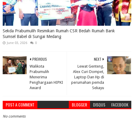
Sekda Prabumulih Resmikan Rumah CSR Bedah Rumah Bank
Sumsel Babel di Sungai Medang
June 03, 2026
0
PREVIOUS
NEXT
Walikota
Lewat Genteng,
Prabumulih
Alex Curi Dompet,
Menerima
Laptop Dan Hp di
Penghargaan HIPKI
perumahan pemda
Award
Sekayu
POST A COMMENT
BLOGGER
DISQUS
FACEBOOK
No comments