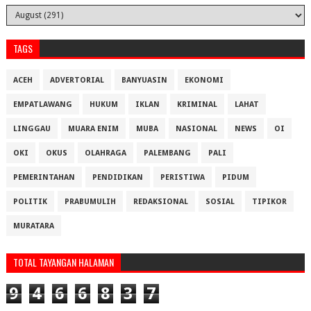
TAGS
ACEH
ADVERTORIAL
BANYUASIN
EKONOMI
EMPATLAWANG
HUKUM
IKLAN
KRIMINAL
LAHAT
LINGGAU
MUARA ENIM
MUBA
NASIONAL
NEWS
OI
OKI
OKUS
OLAHRAGA
PALEMBANG
PALI
PEMERINTAHAN
PENDIDIKAN
PERISTIWA
PIDUM
POLITIK
PRABUMULIH
REDAKSIONAL
SOSIAL
TIPIKOR
MURATARA
TOTAL TAYANGAN HALAMAN
9
4
6
6
8
3
7