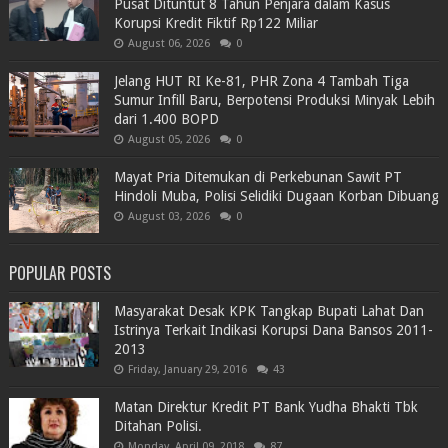
Pusat Dituntut 8 Tahun Penjara dalam Kasus
Korupsi Kredit Fiktif Rp122 Miliar
August 06, 2026
0
Jelang HUT RI Ke-81, PHR Zona 4 Tambah Tiga
Sumur Infill Baru, Berpotensi Produksi Minyak Lebih
dari 1.400 BOPD
August 05, 2026
0
Mayat Pria Ditemukan di Perkebunan Sawit PT
Hindoli Muba, Polisi Selidiki Dugaan Korban Dibuang
August 03, 2026
0
POPULAR POSTS
Masyarakat Desak KPK Tangkap Bupati Lahat Dan
Istrinya Terkait Indikasi Korupsi Dana Bansos 2011-
2013
Friday, January 29, 2016
43
Matan Direktur Kredit PT Bank Yudha Bhakti Tbk
Ditahan Polisi.
Monday, April 09, 2018
87