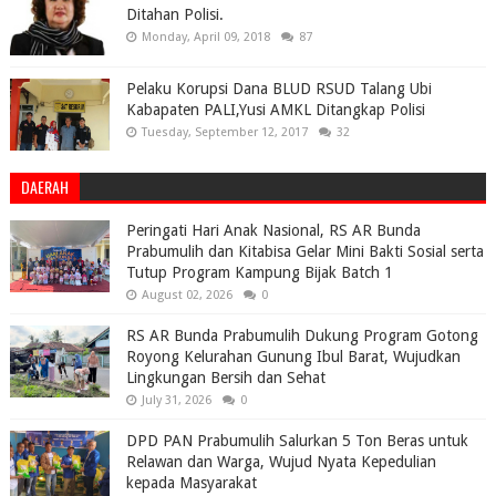
Ditahan Polisi.
Monday, April 09, 2018
87
Pelaku Korupsi Dana BLUD RSUD Talang Ubi
Kabapaten PALI,Yusi AMKL Ditangkap Polisi
Tuesday, September 12, 2017
32
DAERAH
Peringati Hari Anak Nasional, RS AR Bunda
Prabumulih dan Kitabisa Gelar Mini Bakti Sosial serta
Tutup Program Kampung Bijak Batch 1
August 02, 2026
0
RS AR Bunda Prabumulih Dukung Program Gotong
Royong Kelurahan Gunung Ibul Barat, Wujudkan
Lingkungan Bersih dan Sehat
July 31, 2026
0
DPD PAN Prabumulih Salurkan 5 Ton Beras untuk
Relawan dan Warga, Wujud Nyata Kepedulian
kepada Masyarakat