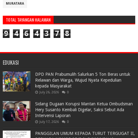
MURATARA
TOTAL TAYANGAN HALAMAN
9
4
6
4
3
7
8
EDUKASI
DPD PAN Prabumulih Salurkan 5 Ton Beras untuk
Relawan dan Warga, Wujud Nyata Kepedulian
kepada Masyarakat
July 26, 2026
0
Sidang Dugaan Korupsi Mantan Ketua Ombudsman
Hery Susanto Kembali Digelar, Saksi Sebut Ada
Intervensi Laporan
July 17, 2026
0
PANGGILAN UMUM KEPADA TURUT TERGUGAT II,