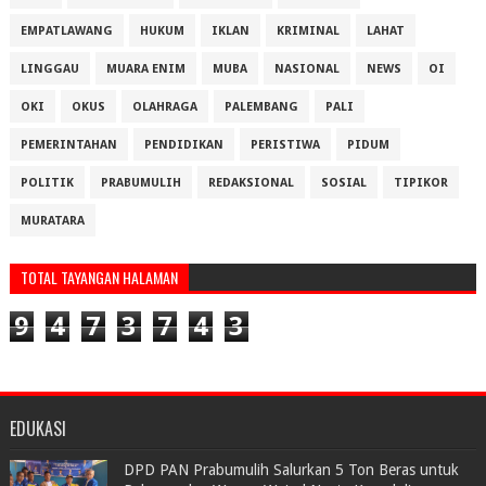
EMPATLAWANG
HUKUM
IKLAN
KRIMINAL
LAHAT
LINGGAU
MUARA ENIM
MUBA
NASIONAL
NEWS
OI
OKI
OKUS
OLAHRAGA
PALEMBANG
PALI
PEMERINTAHAN
PENDIDIKAN
PERISTIWA
PIDUM
POLITIK
PRABUMULIH
REDAKSIONAL
SOSIAL
TIPIKOR
MURATARA
TOTAL TAYANGAN HALAMAN
9
4
7
3
7
4
3
EDUKASI
DPD PAN Prabumulih Salurkan 5 Ton Beras untuk