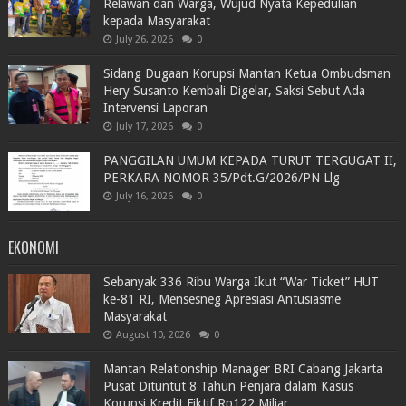
Relawan dan Warga, Wujud Nyata Kepedulian
kepada Masyarakat
July 26, 2026
0
Sidang Dugaan Korupsi Mantan Ketua Ombudsman
Hery Susanto Kembali Digelar, Saksi Sebut Ada
Intervensi Laporan
July 17, 2026
0
PANGGILAN UMUM KEPADA TURUT TERGUGAT II,
PERKARA NOMOR 35/Pdt.G/2026/PN Llg
July 16, 2026
0
EKONOMI
Sebanyak 336 Ribu Warga Ikut “War Ticket” HUT
ke-81 RI, Mensesneg Apresiasi Antusiasme
Masyarakat
August 10, 2026
0
Mantan Relationship Manager BRI Cabang Jakarta
Pusat Dituntut 8 Tahun Penjara dalam Kasus
Korupsi Kredit Fiktif Rp122 Miliar