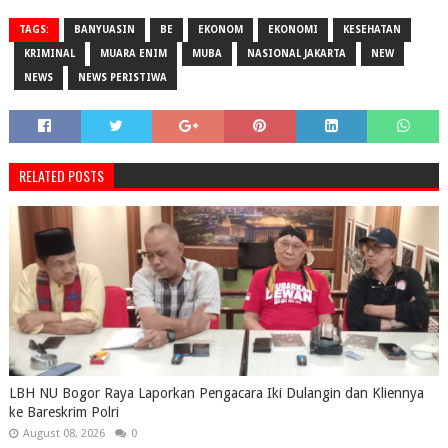
TAGS:
BANYUASIN
BE
EKONOM
EKONOMI
KESEHATAN
KRIMINAL
MUARA ENIM
MUBA
NASIONAL JAKARTA
NEW
NEWS
NEWS PERISTIWA
RELATED POSTS
LBH NU Bogor Raya Laporkan Pengacara Iki Dulangin dan Kliennya
ke Bareskrim Polri
August 08, 2026
0