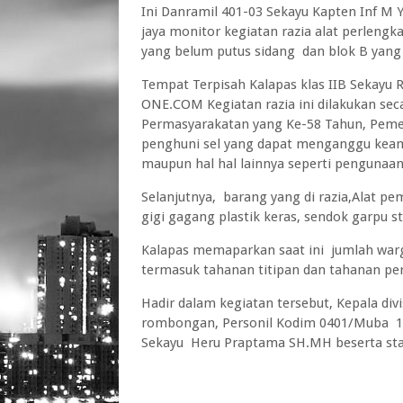
Ini Danramil 401-03 Sekayu Kapten Inf M Y
jaya monitor kegiatan razia alat perlengk
yang belum putus sidang dan blok B yang
Tempat Terpisah Kalapas klas IIB Sekayu
ONE.COM Kegiatan razia ini dilakukan s
Permasyarakatan yang Ke-58 Tahun, Pemer
penghuni sel yang dapat menganggu keam
maupun hal hal lainnya seperti pengunaa
Selanjutnya, barang yang di razia,Alat pem
gigi gagang plastik keras, sendok garpu st
Kalapas memaparkan saat ini jumlah warg
termasuk tahanan titipan dan tahanan pe
Hadir dalam kegiatan tersebut, Kepala div
rombongan, Personil Kodim 0401/Muba 11 o
Sekayu Heru Praptama SH.MH beserta sta