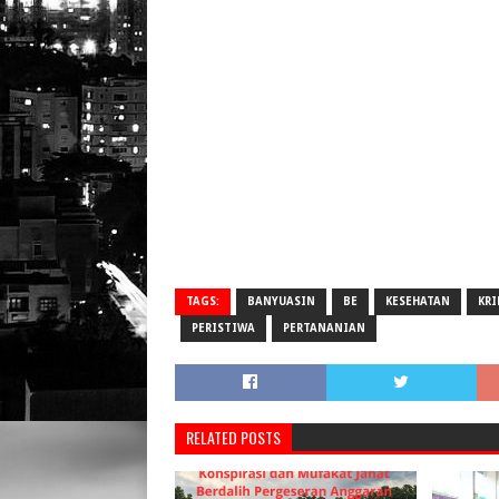
TAGS:
BANYUASIN
BE
KESEHATAN
KR
PERISTIWA
PERTANANIAN
RELATED POSTS