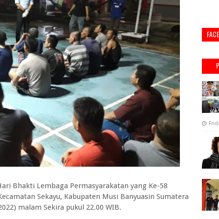
FAC
Frid
ri Bhakti Lembaga Permasyarakatan yang Ke-58
u, Kecamatan Sekayu, Kabupaten Musi Banyuasin Sumatera
2022) malam Sekira pukul 22.00 WIB.