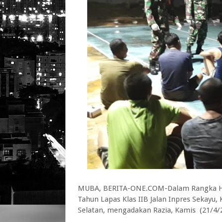
MUBA, BERITA-ONE.COM-Dalam Rangka Ha
Tahun Lapas Klas IIB Jalan Inpres Sekay
Selatan, mengadakan Razia, Kamis (21/4/