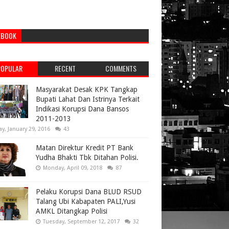
EBOOK
POPULAR
RECENT
COMMENTS
Masyarakat Desak KPK Tangkap
Bupati Lahat Dan Istrinya Terkait
Indikasi Korupsi Dana Bansos
2011-2013
ay, January 29, 2016
43
Matan Direktur Kredit PT Bank
Yudha Bhakti Tbk Ditahan Polisi.
Monday, April 09, 2018
87
Pelaku Korupsi Dana BLUD RSUD
Talang Ubi Kabapaten PALI,Yusi
AMKL Ditangkap Polisi
Tuesday, September 12, 2017
32