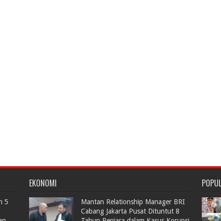
EKONOMI
POPU
n 5
Mantan Relationship Manager BRI
Cabang Jakarta Pusat Dituntut 8
an
Tahun Penjara dalam Kasus Korupsi