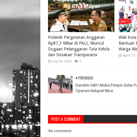
Polemik Pergeseran Anggaran
Wali Kota
Rp87,3 Miliar di PALI, Muncul
Bantuan P
Dugaan Pelanggaran Tata Kelola
Warga Me
dan Desakan Transparansi
April 15,
July 09, 2026
0
PREVIOUS
Dandim 0401 Muba Pimpin Gelar P
Operasi Ketupat Musi
POST A COMMENT
No comments