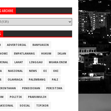
G ARCHIVE
S
H
ADVERTORIAL
BANYUASIN
NOMI
EMPATLAWANG
HUKUM
IKLAN
MINAL
LAHAT
LINGGAU
MUARA ENIM
A
NASIONAL
NEWS
OI
OKI
S
OLAHRAGA
PALEMBANG
PALI
ERINTAHAN
PENDIDIKAN
PERISTIWA
UM
POLITIK
PRABUMULIH
AKSIONAL
SOSIAL
TIPIKOR