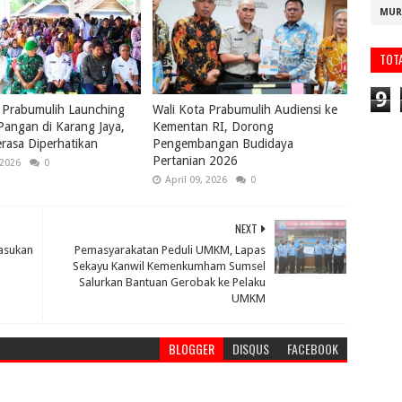
MUR
TOT
9
 Prabumulih Launching
Wali Kota Prabumulih Audiensi ke
angan di Karang Jaya,
Kementan RI, Dorong
rasa Diperhatikan
Pengembangan Budidaya
Pertanian 2026
 2026
0
April 09, 2026
0
NEXT
asukan
Pemasyarakatan Peduli UMKM, Lapas
Sekayu Kanwil Kemenkumham Sumsel
Salurkan Bantuan Gerobak ke Pelaku
UMKM
BLOGGER
DISQUS
FACEBOOK