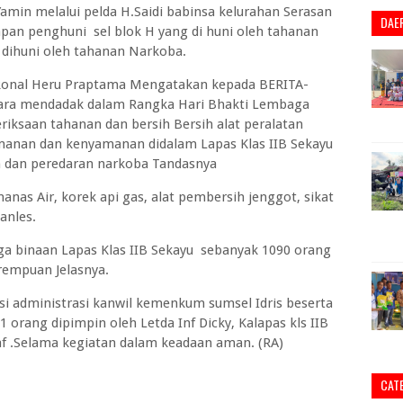
amin melalui pelda H.Saidi babinsa kelurahan Serasan
DAE
apan penghuni sel blok H yang di huni oleh tahanan
 dihuni oleh tahanan Narkoba.
 Ronal Heru Praptama Mengatakan kepada BERITA-
ecara mendadak dalam Rangka Hari Bhakti Lembaga
iksaan tahanan dan bersih Bersih alat peralatan
anan dan kenyamanan didalam Lapas Klas IIB Sekayu
n dan peredaran narkoba Tandasnya
anas Air, korek api gas, alat pembersih jenggot, sikat
anles.
a binaan Lapas Klas IIB Sekayu sebanyak 1090 orang
rempuan Jelasnya.
isi administrasi kanwil kemenkum sumsel Idris beserta
rang dipimpin oleh Letda Inf Dicky, Kalapas kls IIB
f .Selama kegiatan dalam keadaan aman. (RA)
CAT