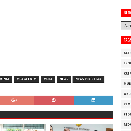
BLO
TAG
ACE
EKO
KRI
IMINAL
MUARA ENIM
MUBA
NEWS
NEWS PERISTIWA
MUB
OKU
PEM
PID
RED