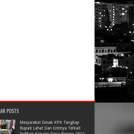
LAR POSTS
Masyarakat Desak KPK Tangkap
Bupati Lahat Dan Istrinya Terkait
Indikasi Korupsi Dana Bansos 2011-