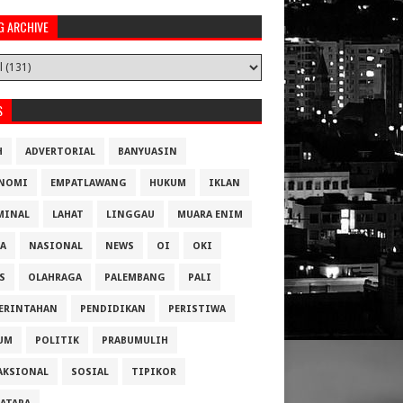
G ARCHIVE
S
H
ADVERTORIAL
BANYUASIN
NOMI
EMPATLAWANG
HUKUM
IKLAN
MINAL
LAHAT
LINGGAU
MUARA ENIM
A
NASIONAL
NEWS
OI
OKI
S
OLAHRAGA
PALEMBANG
PALI
ERINTAHAN
PENDIDIKAN
PERISTIWA
UM
POLITIK
PRABUMULIH
AKSIONAL
SOSIAL
TIPIKOR