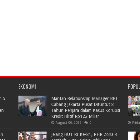
EKONOMI
POPU
n 5
Mantan Relationship Manager BRI
Cabang Jakarta Pusat Dituntut 8
an
Tahun Penjara dalam Kasus Korupsi
Kredit Fiktif Rp122 Miliar
August 06, 2026
0
Frid
an
Jelang HUT RI Ke-81, PHR Zona 4