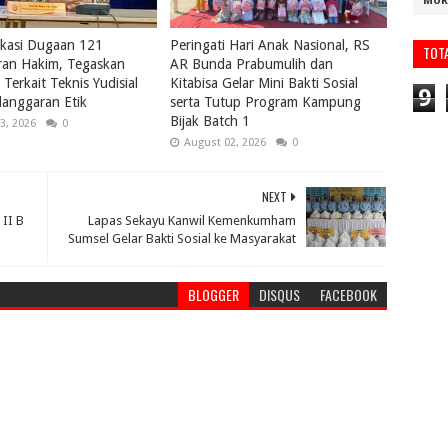
MUR
ikasi Dugaan 121
Peringati Hari Anak Nasional, RS
TOT
ran Hakim, Tegaskan
AR Bunda Prabumulih dan
Terkait Teknis Yudisial
Kitabisa Gelar Mini Bakti Sosial
9
anggaran Etik
serta Tutup Program Kampung
Bijak Batch 1
3, 2026
0
August 02, 2026
0
NEXT
 II B
Lapas Sekayu Kanwil Kemenkumham
Sumsel Gelar Bakti Sosial ke Masyarakat
BLOGGER
DISQUS
FACEBOOK