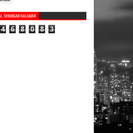
ATARA
AL TAYANGAN HALAMAN
4
6
8
0
8
3