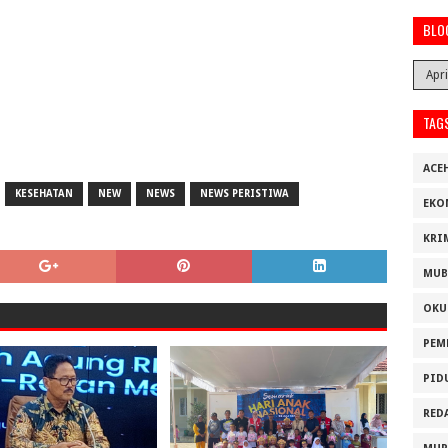
BLO
TAG
ACE
KESEHATAN
NEW
NEWS
NEWS PERISTIWA
EKO
KRI
MUB
OKU
PEM
PID
RED