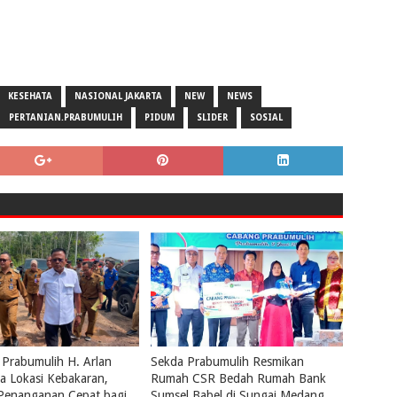
KESEHATA
NASIONAL JAKARTA
NEW
NEWS
PERTANIAN.PRABUMULIH
PIDUM
SLIDER
SOSIAL
 Prabumulih H. Arlan
Sekda Prabumulih Resmikan
a Lokasi Kebakaran,
Rumah CSR Bedah Rumah Bank
 Penanganan Cepat bagi
Sumsel Babel di Sungai Medang