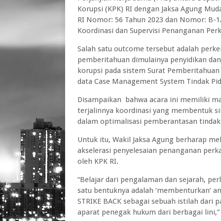
Korupsi (KPK) RI dengan Jaksa Agung Mud
RI Nomor: 56 Tahun 2023 dan Nomor: B-1/
Koordinasi dan Supervisi Penanganan Perk
Salah satu outcome tersebut adalah perk
pemberitahuan dimulainya penyidikan da
korupsi pada sistem Surat Pemberitahuan 
data Case Management System Tindak Pid
Disampaikan bahwa acara ini memiliki ma
terjalinnya koordinasi yang membentuk sin
dalam optimalisasi pemberantasan tindak 
Untuk itu, Wakil Jaksa Agung berharap mel
akselerasi penyelesaian penanganan perka
oleh KPK RI.
“Belajar dari pengalaman dan sejarah, per
satu bentuknya adalah ‘membenturkan’ 
STRIKE BACK sebagai sebuah istilah dari 
aparat penegak hukum dari berbagai lini,” 