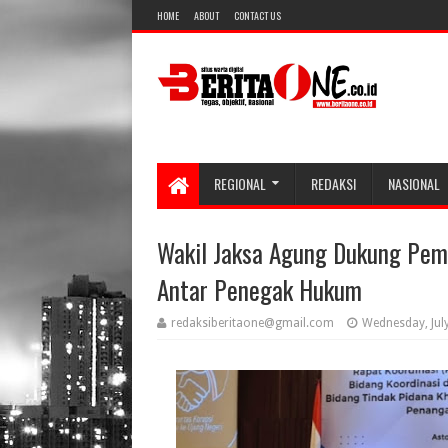
HOME
ABOUT
CONTACT US
REGIONAL
REDAKSI
NASIONAL
Wakil Jaksa Agung Dukung Pem
Antar Penegak Hukum
redaksiberitaone@gmail.com
Wednesday, Jul