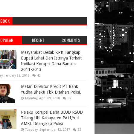
EBOOK
POPULAR
RECENT
COMMENTS
Masyarakat Desak KPK Tangkap
Bupati Lahat Dan Istrinya Terkait
Indikasi Korupsi Dana Bansos
2011-2013
ay, January 29, 2016
43
Matan Direktur Kredit PT Bank
Yudha Bhakti Tbk Ditahan Polisi.
Monday, April 09, 2018
87
Pelaku Korupsi Dana BLUD RSUD
Talang Ubi Kabapaten PALI,Yusi
AMKL Ditangkap Polisi
Tuesday, September 12, 2017
32