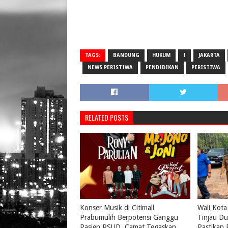
TAGS:
BANDUNG
HUKUM
I
JAKARTA
NEWS PERISTIWA
PENDIDIKAN
PERISTIWA
RELATED POSTS
Konser Musik di Citimall
Wali Kota
Prabumulih Berpotensi Ganggu
Tinjau Du
Pasien RSUD, Camat Tegaskan
Pastikan