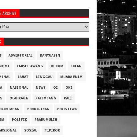
G ARCHIVE
S
H
ADVERTORIAL
BANYUASIN
NOMI
EMPATLAWANG
HUKUM
IKLAN
MINAL
LAHAT
LINGGAU
MUARA ENIM
A
NASIONAL
NEWS
OI
OKI
S
OLAHRAGA
PALEMBANG
PALI
ERINTAHAN
PENDIDIKAN
PERISTIWA
UM
POLITIK
PRABUMULIH
AKSIONAL
SOSIAL
TIPIKOR