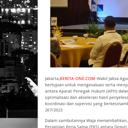
Jakarta,
BERITA-ONE.COM
-Wakil Jaksa Agu
bertujuan untuk mengevaluasi serta meny
antara Aparat Penegak Hukum (APH) dala
optimalisasi dan akselerasi hasil penyele
koordinasi dan supervisi yang berkesinam
267/2023
Dalam sambutannya Waja menambahkan, pa
Perjanjian Kerja Sama (PKS) antara Deput