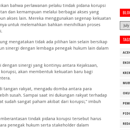
ikan bahwa perlawanan pelaku tindak pidana korupsi
atan dan kemampuan melalui berbagai akses yang
BLO
aupun akses lain. Mereka menggunakan segenap kekuatan
annya untuk melemahkan bahkan menihilkan proses
i.
TAG
ung mengatakan tidak ada pilihan lain selain bersikap
gun sinergi dengan lembaga penegak hukum lain dalam
ACE
EKO
ni dengan sinergi yang kontinyu antara Kejaksaan,
 korupsi, akan membentuk kekuatan baru bagi
KRI
htera.
MUB
di tangan rakyat, mengadu domba antara para
OKU
ebih susah. Sampai saat ini dukungan rakyat terhadap
t sudah sangat paham akibat dari korupsi,” imbuh
PEM
PID
mberantasan tindak pidana korupsi tersebut harus
RED
ntara penegak hukum serta stakeholder dalam