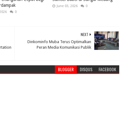
rdampak
June 03, 2026
0
 2026
0
NEXT
Dinkominfo Muba Terus Optimalkan
rtation
Peran Media Komunikasi Publik
BLOGGER
DISQUS
FACEBOOK