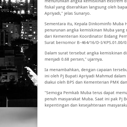
menurunkan angka kemiskinan ekstrem d
fiskal yang diserahkan langsung oleh bap
Apriyadi," jelas Sunaryo.
Sementara itu, Kepala Dinkominfo Muba H
penurunan angka kemiskinan Muba yang ma
dari Kementerian Koordinator Bidang P
Surat bernomor B-464/16/D-I/KPS.01.00/0
Dalam surat tersebut angka kemiskinan di 
menjadi 0.68 persen," ujarnya.
Ia menambahkan, dengan capaian tersebu
ini oleh Pj Bupati Apriyadi Mahmud dala
diakui oleh BPS dan Kementerian PMK dan
"Semoga Pemkab Muba terus dapat memaks
penuh masyarakat Muba. Saat ini pak Pj B
kepentingan dan kesejahteraan masyarak