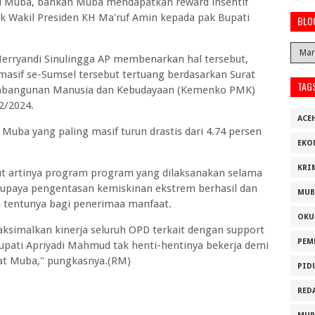
i Muba, bahkan Muba mendapatkan reward insentif
ak Wakil Presiden KH Ma'ruf Amin kepada pak Bupati
BLO
erryandi Sinulingga AP membenarkan hal tersebut,
sif se-Sumsel tersebut tertuang berdasarkan Surat
TAG
embangunan Manusia dan Kebudayaan (Kemenko PMK)
2/2024.
ACE
Muba yang paling masif turun drastis dari 4.74 persen
EKO
KRI
t artinya program program yang dilaksanakan selama
m upaya pengentasan kemiskinan ekstrem berhasil dan
MUB
 tentunya bagi penerimaa manfaat.
OKU
imalkan kinerja seluruh OPD terkait dengan support
PEM
upati Apriyadi Mahmud tak henti-hentinya bekerja demi
at Muba," pungkasnya.(RM)
PID
RED