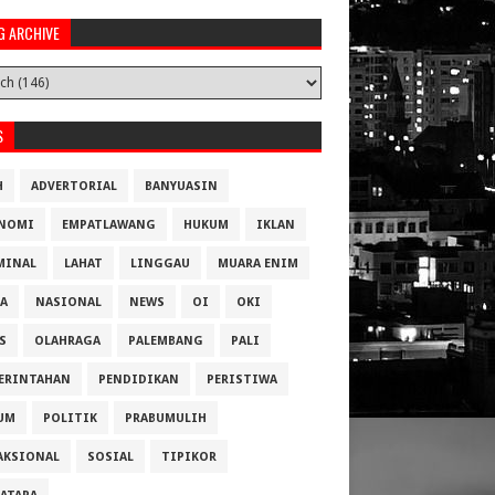
G ARCHIVE
S
H
ADVERTORIAL
BANYUASIN
NOMI
EMPATLAWANG
HUKUM
IKLAN
MINAL
LAHAT
LINGGAU
MUARA ENIM
A
NASIONAL
NEWS
OI
OKI
S
OLAHRAGA
PALEMBANG
PALI
ERINTAHAN
PENDIDIKAN
PERISTIWA
UM
POLITIK
PRABUMULIH
AKSIONAL
SOSIAL
TIPIKOR