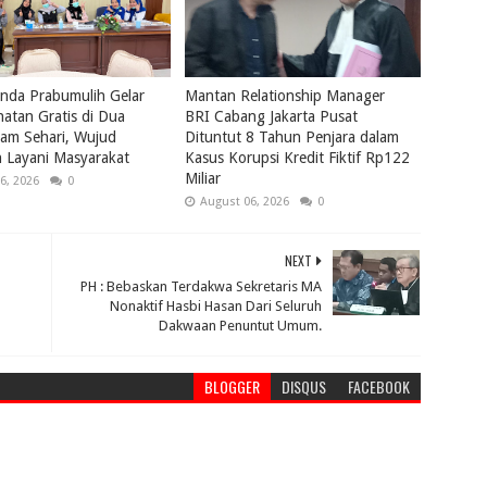
nda Prabumulih Gelar
Mantan Relationship Manager
atan Gratis di Dua
BRI Cabang Jakarta Pusat
lam Sehari, Wujud
Dituntut 8 Tahun Penjara dalam
 Layani Masyarakat
Kasus Korupsi Kredit Fiktif Rp122
Miliar
6, 2026
0
August 06, 2026
0
NEXT
PH : Bebaskan Terdakwa Sekretaris MA
Nonaktif Hasbi Hasan Dari Seluruh
Dakwaan Penuntut Umum.
BLOGGER
DISQUS
FACEBOOK