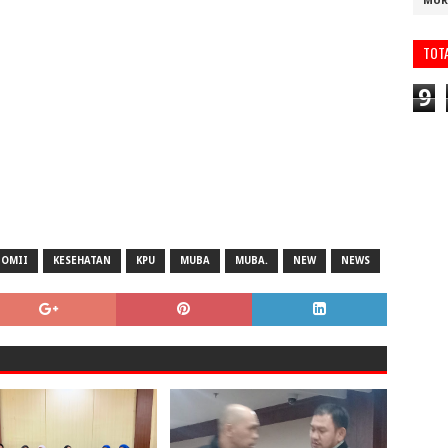
MUR
TOT
9
NOMII
KESEHATAN
KPU
MUBA
MUBA.
NEW
NEWS