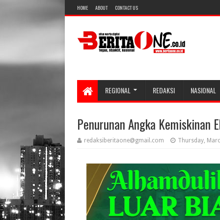
HOME
ABOUT
CONTACT US
REGIONAL
REDAKSI
NASIONAL
Penurunan Angka Kemiskinan E
redaksiberitaone@gmail.com
Thursday, Marc