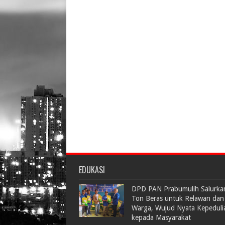
EDUKASI
DPD PAN Prabumulih Salurka
Ton Beras untuk Relawan dan
Warga, Wujud Nyata Kepeduli
kepada Masyarakat