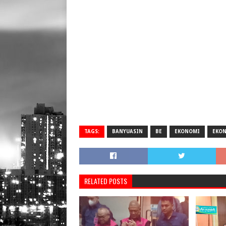
TAGS:
BANYUASIN
BE
EKONOMI
EKO
RELATED POSTS