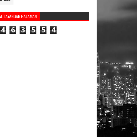
ATARA
AL TAYANGAN HALAMAN
4
6
3
5
5
4