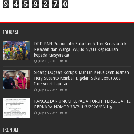
9
4
5
9
2
7
0
EDUKASI
DPD PAN Prabumulih Salurkan 5 Ton Beras untuk
Relawan dan Warga, Wujud Nyata Kepedulian
kepada Masyarakat
July 26, 2026
0
Sidang Dugaan Korupsi Mantan Ketua Ombudsman
Hery Susanto Kembali Digelar, Saksi Sebut Ada
Intervensi Laporan
July 17, 2026
0
PANGGILAN UMUM KEPADA TURUT TERGUGAT II,
PERKARA NOMOR 35/Pdt.G/2026/PN Llg
July 16, 2026
0
EKONOMI