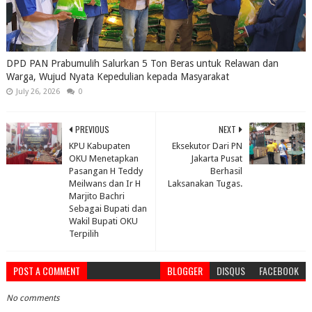
DPD PAN Prabumulih Salurkan 5 Ton Beras untuk Relawan dan
Warga, Wujud Nyata Kepedulian kepada Masyarakat
July 26, 2026
0
PREVIOUS
NEXT
KPU Kabupaten
Eksekutor Dari PN
OKU Menetapkan
Jakarta Pusat
Pasangan H Teddy
Berhasil
Meilwans dan Ir H
Laksanakan Tugas.
Marjito Bachri
Sebagai Bupati dan
Wakil Bupati OKU
Terpilih
POST A COMMENT
BLOGGER
DISQUS
FACEBOOK
No comments