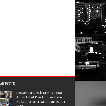
LAR POSTS
Masyarakat Desak KPK Tangkap
Bupati Lahat Dan Istrinya Terkait
Indikasi Korupsi Dana Bansos 2011-