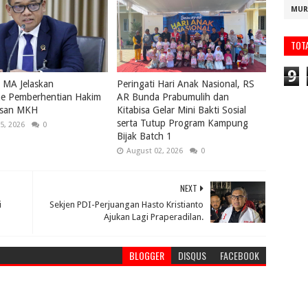
MUR
TOT
9
s MA Jelaskan
Peringati Hari Anak Nasional, RS
e Pemberhentian Hakim
AR Bunda Prabumulih dan
usan MKH
Kitabisa Gelar Mini Bakti Sosial
serta Tutup Program Kampung
5, 2026
0
Bijak Batch 1
August 02, 2026
0
NEXT
i
Sekjen PDI-Perjuangan Hasto Kristianto
Ajukan Lagi Praperadilan.
BLOGGER
DISQUS
FACEBOOK