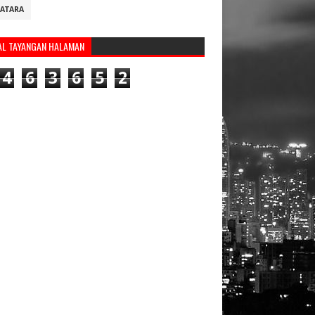
ATARA
AL TAYANGAN HALAMAN
4
6
3
6
5
2