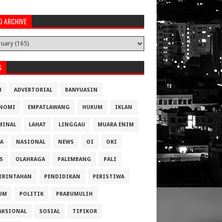
G ARCHIVE
S
H
ADVERTORIAL
BANYUASIN
NOMI
EMPATLAWANG
HUKUM
IKLAN
MINAL
LAHAT
LINGGAU
MUARA ENIM
A
NASIONAL
NEWS
OI
OKI
S
OLAHRAGA
PALEMBANG
PALI
ERINTAHAN
PENDIDIKAN
PERISTIWA
UM
POLITIK
PRABUMULIH
AKSIONAL
SOSIAL
TIPIKOR