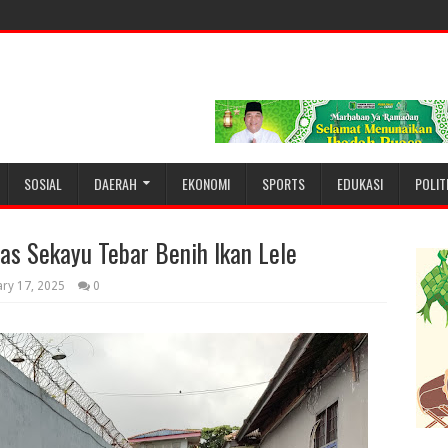
SOSIAL
DAERAH
EKONOMI
SPORTS
EDUKASI
POLIT
s Sekayu Tebar Benih Ikan Lele
ry 17, 2025
0