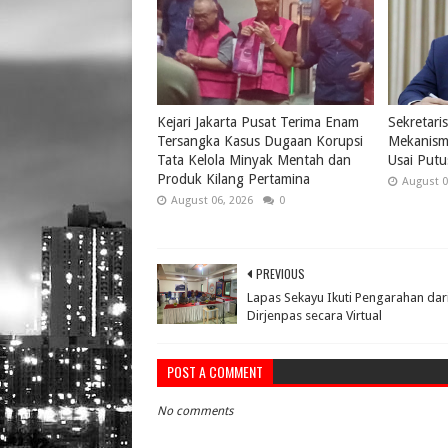
Kejari Jakarta Pusat Terima Enam
Sekretari
Tersangka Kasus Dugaan Korupsi
Mekanism
Tata Kelola Minyak Mentah dan
Usai Put
Produk Kilang Pertamina
August 0
August 06, 2026
0
PREVIOUS
Lapas Sekayu Ikuti Pengarahan dar
Dirjenpas secara Virtual
POST A COMMENT
No comments