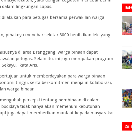
 Pemasyarakatan, yaitu dengan kegiatan menebar benih
 di dalam lingkungan Lapas.
DAE
t dilakukan para petugas bersama perwakilan warga
n, pihaknya menebar sekitar 3000 benih ikan lele yang
ususnya di area Branggang, warga binaan dapat
awalan petugas. Selain itu, ini juga merupakan program
Sekayu,” kata Aris.
 bertujuan untuk memberdayakan para warga binaan
konomi tinggi, serta berkomitmen menjalin kolaborasi,
dan warga binaan.
 mengubah persepsi tentang pembinaan di dalam
i budidaya tidak hanya akan memenuhi kebutuhan
etapi juga dapat memberikan manfaat kepada masyarakat
CAT