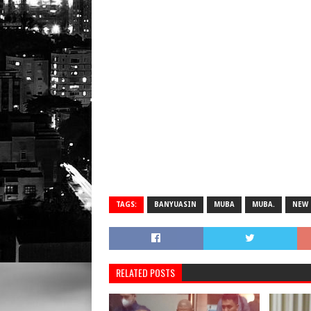
TAGS:
BANYUASIN
MUBA
MUBA.
NEW
RELATED POSTS