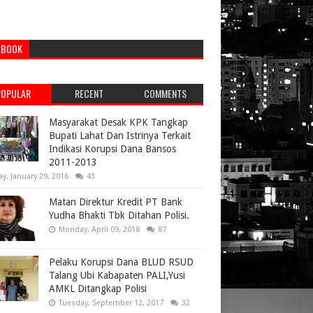
EBOOK
POPULAR
RECENT
COMMENTS
Masyarakat Desak KPK Tangkap
Bupati Lahat Dan Istrinya Terkait
Indikasi Korupsi Dana Bansos
2011-2013
ay, January 29, 2016
43
Matan Direktur Kredit PT Bank
Yudha Bhakti Tbk Ditahan Polisi.
Monday, April 09, 2018
87
Pelaku Korupsi Dana BLUD RSUD
Talang Ubi Kabapaten PALI,Yusi
AMKL Ditangkap Polisi
Tuesday, September 12, 2017
32