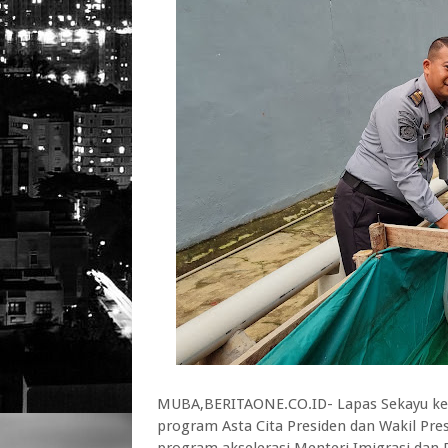
MUBA,BERITAONE.CO.ID- Lapas Sekayu k
program Asta Cita Presiden dan Wakil Pre