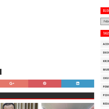
BLO
TAG
ACE
EKO
KRI
MUB
OKU
PEM
PID
RED