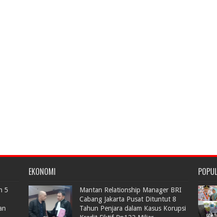
EKONOMI
POPU
n 5
Mantan Relationship Manager BRI
Cabang Jakarta Pusat Dituntut 8
an
Tahun Penjara dalam Kasus Korupsi