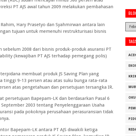
ireksi PT AJS awal tahun 2009 melakukan pembahasan
BLO
n Rahim, Hary Prasetyo dan Syahmirwan antara lain
ngan tujuan untuk memenuhi restrukturisasi bisnis
TAG
n sebelum 2008 dari bisnis produk-produk asuransi PT
ability (kewajiban PT AJS terhadap pemegang polis)
ACE
EKO
 terpidana membuat produk JS Saving Plan yang
KRI
tinggi 9-13 persen atau atas suku bunga rata-rata
persen atas pengetahuan dan persetujuan tersangka IR.
MUB
t persetujuan Bapepam-LK dan berdasarkan Pasal 6
OKU
 September 2003 tentang Penyelenggaraan Usaha
PEM
uransi pada pokoknya perusahaan perasuransian tidak
pnya.
PID
ntor Bapepam-LK antara PT AJS diwakili ketiga
RED