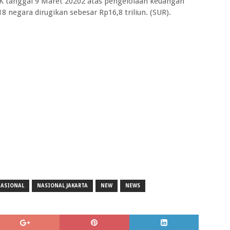
BPK tanggal 9 Maret 20202 atas pengelolaan keuangan
8 negara dirugikan sebesar Rp16,8 triliun. (SUR).
ASIONAL
NASIONAL JAKARTA
NEW
NEWS