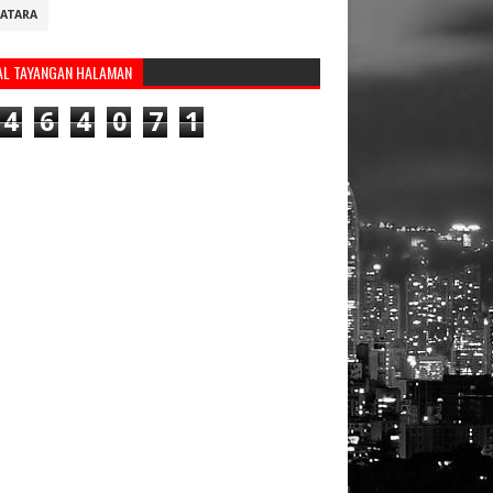
ATARA
AL TAYANGAN HALAMAN
4
6
4
0
7
1