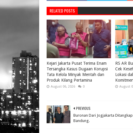
RELATED POSTS
Kejari Jakarta Pusat Terima Enam
RS AR Bu
Tersangka Kasus Dugaan Korupsi
Cek Keseh
Tata Kelola Minyak Mentah dan
Lokasi da
Produk Kilang Pertamina
Komitmen
August 06, 2026
0
August 0
PREVIOUS
Buronan Dari Jogjakarta Ditangkap
Bandung.