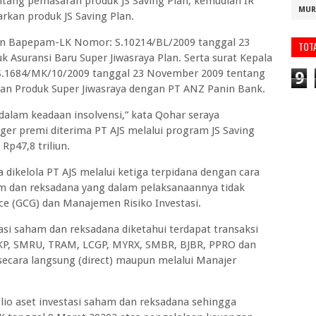
tang pemasaran produk JS Saving Plan, kemudian IR
MUR
rkan produk JS Saving Plan.
sian Bapepam-LK Nomor: S.10214/BL/2009 tanggal 23
TOT
Asuransi Baru Super Jiwasraya Plan. Serta surat Kepala
S.1684/MK/10/2009 tanggal 23 November 2009 tentang
9
an Produk Super Jiwasraya dengan PT ANZ Panin Bank.
 dalam keadaan insolvensi,” kata Qohar seraya
ger premi diterima PT AJS melalui program JS Saving
Rp47,8 triliun.
dikelola PT AJS melalui ketiga terpidana dengan cara
m dan reksadana yang dalam pelaksanaannya tidak
ce (GCG) dan Manajemen Risiko Investasi.
asi saham dan reksadana diketahui terdapat transaksi
IIKP, SMRU, TRAM, LCGP, MYRX, SMBR, BJBR, PPRO dan
secara langsung (direct) maupun melalui Manajer
olio aset investasi saham dan reksadana sehingga