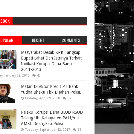
EBOOK
POPULAR
RECENT
COMMENTS
Masyarakat Desak KPK Tangkap
Bupati Lahat Dan Istrinya Terkait
Indikasi Korupsi Dana Bansos
2011-2013
ay, January 29, 2016
43
Matan Direktur Kredit PT Bank
Yudha Bhakti Tbk Ditahan Polisi.
Monday, April 09, 2018
87
Pelaku Korupsi Dana BLUD RSUD
Talang Ubi Kabapaten PALI,Yusi
AMKL Ditangkap Polisi
Tuesday, September 12, 2017
32