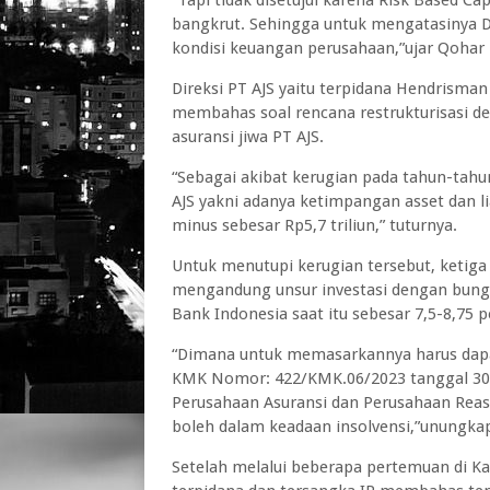
bangkrut. Sehingga untuk mengatasinya D
kondisi keuangan perusahaan,”ujar Qohar
Direksi PT AJS yaitu terpidana Hendrisma
membahas soal rencana restrukturisasi de
asuransi jiwa PT AJS.
“Sebagai akibat kerugian pada tahun-tahu
AJS yakni adanya ketimpangan asset dan li
minus sebesar Rp5,7 triliun,” tuturnya.
Untuk menutupi kerugian tersebut, ketiga
mengandung unsur investasi dengan bunga 
Bank Indonesia saat itu sebesar 7,5-8,75 
“Dimana untuk memasarkannya harus dapa
KMK Nomor: 422/KMK.06/2023 tanggal 30
Perusahaan Asuransi dan Perusahaan Reas
boleh dalam keadaan insolvensi,”unungka
Setelah melalui beberapa pertemuan di Ka