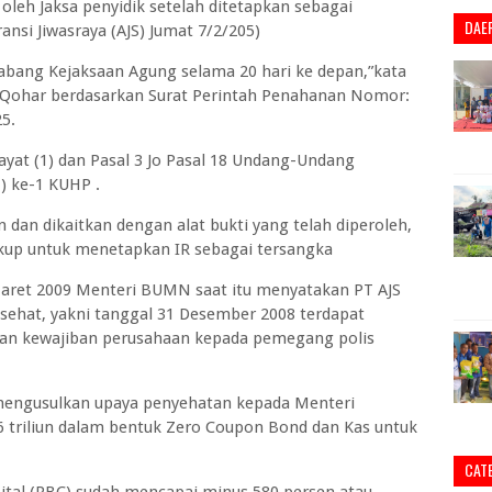
leh Jaksa penyidik setelah ditetapkan sebagai
DAE
ansi Jiwasraya (AJS) Jumat 7/2/205)
cabang Kejaksaan Agung selama 20 hari ke depan,”kata
l Qohar berdasarkan Surat Perintah Penahanan Nomor:
25.
ayat (1) dan Pasal 3 Jo Pasal 18 Undang-Undang
) ke-1 KUHP .
dan dikaitkan dengan alat bukti yang telah diperoleh,
ukup untuk menetapkan IR sebagai tersangka
Maret 2009 Menteri BUMN saat itu menyatakan PT AJS
k sehat, yakni tanggal 31 Desember 2008 terdapat
an kewajiban perusahaan kepada pemegang polis
engusulkan upaya penyehatan kepada Menteri
riliun dalam bentuk Zero Coupon Bond dan Kas untuk
CAT
apital (RBC) sudah mencapai minus 580 persen atau