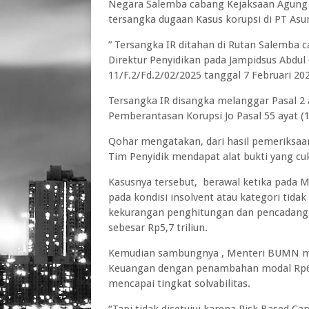
Negara Salemba cabang Kejaksaan Agung o
tersangka dugaan Kasus korupsi di PT Asur
” Tersangka IR ditahan di Rutan Salemba 
Direktur Penyidikan pada Jampidsus Abdu
11/F.2/Fd.2/02/2025 tanggal 7 Februari 20
Tersangka IR disangka melanggar Pasal 2 
Pemberantasan Korupsi Jo Pasal 55 ayat (1
Qohar mengatakan, dari hasil pemeriksaan 
Tim Penyidik mendapat alat bukti yang c
Kasusnya tersebut, berawal ketika pada 
pada kondisi insolvent atau kategori tida
kekurangan penghitungan dan pencadang
sebesar Rp5,7 triliun.
Kemudian sambungnya , Menteri BUMN m
Keuangan dengan penambahan modal Rp6 t
mencapai tingkat solvabilitas.
“Tapi tidak disetujui karena Risk Based C