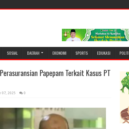
SOSIAL
DAERAH
EKONOMI
SPORTS
EDUKASI
POLIT
 Perasuransian Papepam Terkait Kasus PT
y 07, 2025
0