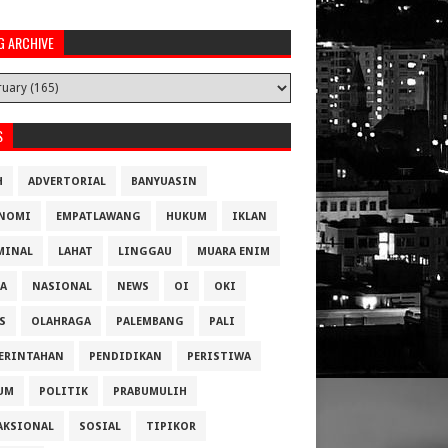
G ARCHIVE
S
H
ADVERTORIAL
BANYUASIN
NOMI
EMPATLAWANG
HUKUM
IKLAN
MINAL
LAHAT
LINGGAU
MUARA ENIM
A
NASIONAL
NEWS
OI
OKI
S
OLAHRAGA
PALEMBANG
PALI
ERINTAHAN
PENDIDIKAN
PERISTIWA
UM
POLITIK
PRABUMULIH
AKSIONAL
SOSIAL
TIPIKOR