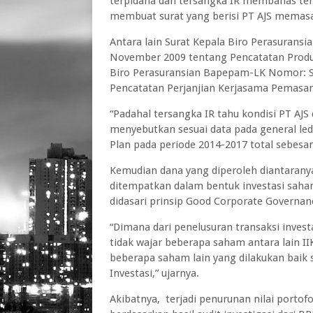
terpidana dan tersangka IR membahas ten
membuat surat yang berisi PT AJS memasa
Antara lain Surat Kepala Biro Perasuran
November 2009 tentang Pencatatan Produk 
Biro Perasuransian Bapepam-LK Nomor: 
Pencatatan Perjanjian Kerjasama Pemasar
“Padahal tersangka IR tahu kondisi PT AJS
menyebutkan sesuai data pada general led
Plan pada periode 2014-2017 total sebesar 
Kemudian dana yang diperoleh diantaranya 
ditempatkan dalam bentuk investasi saha
didasari prinsip Good Corporate Governan
“Dimana dari penelusuran transaksi invest
tidak wajar beberapa saham antara lain 
beberapa saham lain yang dilakukan baik 
Investasi,” ujarnya.
Akibatnya, terjadi penurunan nilai portof