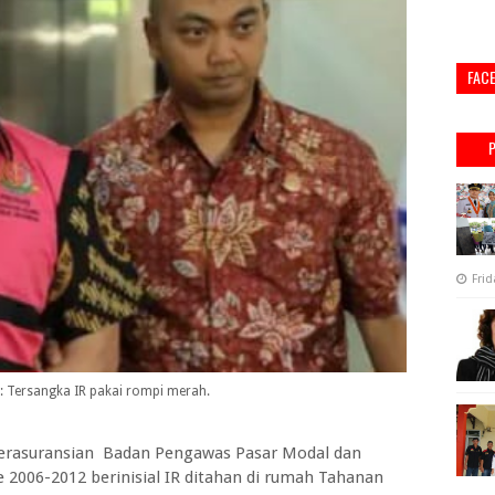
FAC
Frid
: Tersangka IR pakai rompi merah.
erasuransian Badan Pengawas Pasar Modal dan
006-2012 berinisial IR ditahan di rumah Tahanan