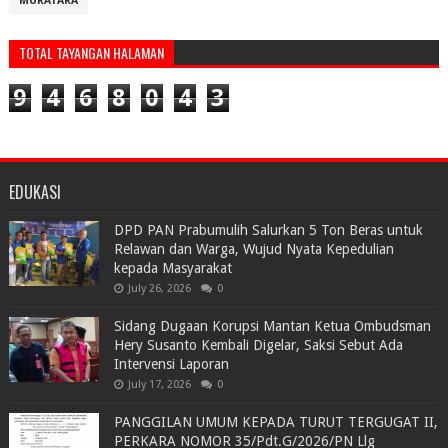
MURATARA
TOTAL TAYANGAN HALAMAN
9
4
6
8
0
4
3
EDUKASI
DPD PAN Prabumulih Salurkan 5 Ton Beras untuk
Relawan dan Warga, Wujud Nyata Kepedulian
kepada Masyarakat
July 26, 2026
0
Sidang Dugaan Korupsi Mantan Ketua Ombudsman
Hery Susanto Kembali Digelar, Saksi Sebut Ada
Intervensi Laporan
July 17, 2026
0
PANGGILAN UMUM KEPADA TURUT TERGUGAT II,
PERKARA NOMOR 35/Pdt.G/2026/PN Llg