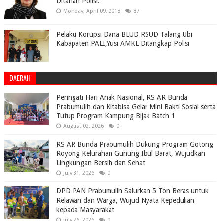
Ditahan Polisi.
Monday, April 09, 2018
87
Pelaku Korupsi Dana BLUD RSUD Talang Ubi
Kabapaten PALI,Yusi AMKL Ditangkap Polisi
DAERAH
Peringati Hari Anak Nasional, RS AR Bunda
Prabumulih dan Kitabisa Gelar Mini Bakti Sosial serta
Tutup Program Kampung Bijak Batch 1
August 02, 2026
0
RS AR Bunda Prabumulih Dukung Program Gotong
Royong Kelurahan Gunung Ibul Barat, Wujudkan
Lingkungan Bersih dan Sehat
July 31, 2026
0
DPD PAN Prabumulih Salurkan 5 Ton Beras untuk
Relawan dan Warga, Wujud Nyata Kepedulian
kepada Masyarakat
July 26, 2026
0