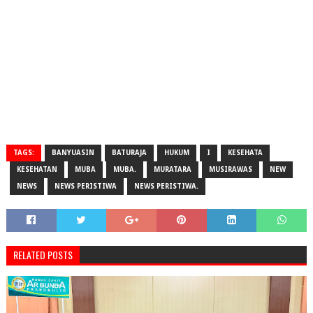
TAGS:
BANYUASIN
BATURAJA
HUKUM
I
KESEHATA
KESEHATAN
MUBA
MUBA.
MURATARA
MUSIRAWAS
NEW
NEWS
NEWS PERISTIWA
NEWS PERISTIWA.
RELATED POSTS