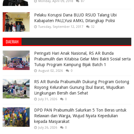
Monday, April 09, 2018
87
Pelaku Korupsi Dana BLUD RSUD Talang Ubi
Kabapaten PALI,Yusi AMKL Ditangkap Polisi
Tuesday, September 12, 2017
32
DAERAH
Peringati Hari Anak Nasional, RS AR Bunda
Prabumulih dan Kitabisa Gelar Mini Bakti Sosial serta
Tutup Program Kampung Bijak Batch 1
August 02, 2026
0
RS AR Bunda Prabumulih Dukung Program Gotong
Royong Kelurahan Gunung Ibul Barat, Wujudkan
Lingkungan Bersih dan Sehat
July 31, 2026
0
DPD PAN Prabumulih Salurkan 5 Ton Beras untuk
Relawan dan Warga, Wujud Nyata Kepedulian
kepada Masyarakat
July 26, 2026
0