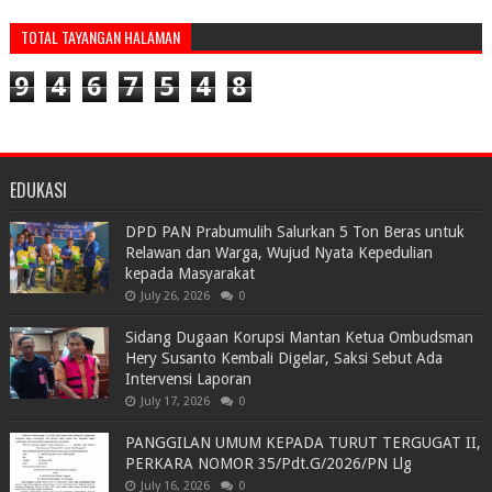
TOTAL TAYANGAN HALAMAN
9
4
6
7
5
4
8
EDUKASI
DPD PAN Prabumulih Salurkan 5 Ton Beras untuk
Relawan dan Warga, Wujud Nyata Kepedulian
kepada Masyarakat
July 26, 2026
0
Sidang Dugaan Korupsi Mantan Ketua Ombudsman
Hery Susanto Kembali Digelar, Saksi Sebut Ada
Intervensi Laporan
July 17, 2026
0
PANGGILAN UMUM KEPADA TURUT TERGUGAT II,
PERKARA NOMOR 35/Pdt.G/2026/PN Llg
July 16, 2026
0