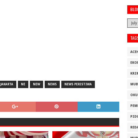
BLO
TAG
ACE
EKO
KRI
MUB
JAKARTA
NE
NEW
NEWS
NEWS PERISTIWA
OKU
PEM
PID
RED