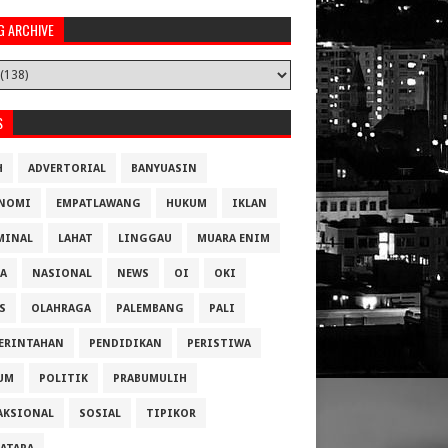
G ARCHIVE
S
H
ADVERTORIAL
BANYUASIN
NOMI
EMPATLAWANG
HUKUM
IKLAN
MINAL
LAHAT
LINGGAU
MUARA ENIM
A
NASIONAL
NEWS
OI
OKI
S
OLAHRAGA
PALEMBANG
PALI
ERINTAHAN
PENDIDIKAN
PERISTIWA
UM
POLITIK
PRABUMULIH
AKSIONAL
SOSIAL
TIPIKOR