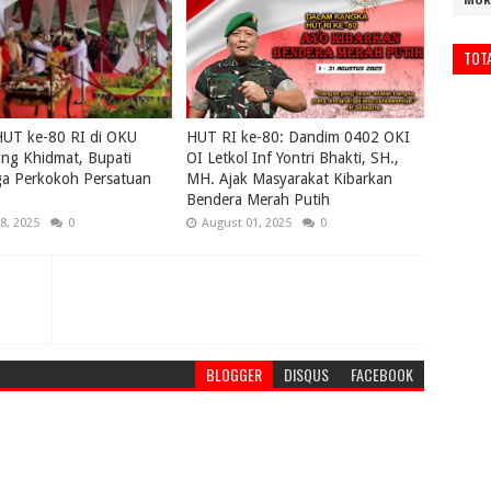
MUR
TOT
HUT ke-80 RI di OKU
HUT RI ke-80: Dandim 0402 OKI
ng Khidmat, Bupati
OI Letkol Inf Yontri Bhakti, SH.,
ga Perkokoh Persatuan
MH. Ajak Masyarakat Kibarkan
Bendera Merah Putih
8, 2025
0
August 01, 2025
0
BLOGGER
DISQUS
FACEBOOK