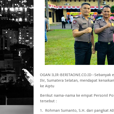
OGAN ILIR-BERITAONE.CO.ID--Sebanyak em
Ilir, Sumatera Selatan, mendapat kenaikan 
ke Aiptu
Berikut nama-nama ke empat Personil Po
tersebut :
1. Rohman Sumanto, S.H. dari pangkat AI