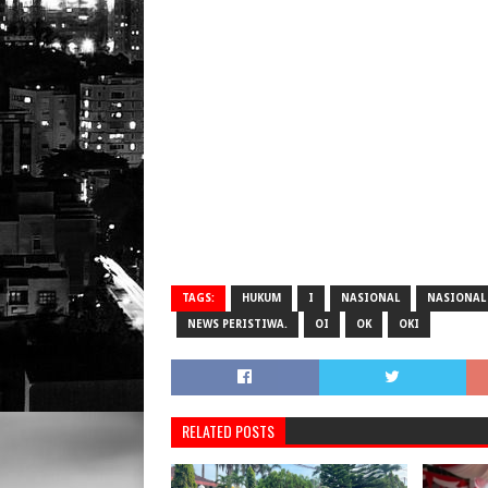
TAGS:
HUKUM
I
NASIONAL
NASIONAL 
NEWS PERISTIWA.
OI
OK
OKI
RELATED POSTS