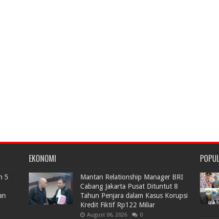
EKONOMI
POPU
n 5
Mantan Relationship Manager BRI
Cabang Jakarta Pusat Dituntut 8
an
Tahun Penjara dalam Kasus Korupsi
Kredit Fiktif Rp122 Miliar
August 06, 2026
0