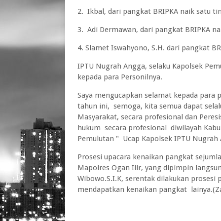
2. Ikbal, dari pangkat BRIPKA naik satu t
3. Adi Dermawan, dari pangkat BRIPKA nai
4. Slamet Iswahyono, S.H. dari pangkat BR
IPTU Nugrah Angga, selaku Kapolsek Pem
kepada para Personilnya.
Saya mengucapkan selamat kepada para p
tahun ini, semoga, kita semua dapat sel
Masyarakat, secara profesional dan Peres
hukum secara profesional diwilayah Kabup
Pemulutan " Ucap Kapolsek IPTU Nugrah A
Prosesi upacara kenaikan pangkat sejumla
Mapolres Ogan Ilir, yang dipimpin langsu
Wibowo.S.I.K, serentak dilakukan prosesi
mendapatkan kenaikan pangkat lainya.(Za