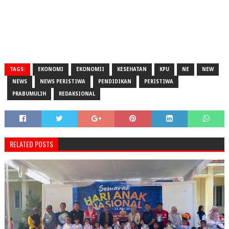
TAGS:
EKONOMI
EKONOMII
KESEHATAN
KPU
NE
NEW
NEWS
NEWS PERISTIWA
PENDIDIKAN
PERISTIWA
PRABUMULIH
REDAKSIONAL
RELATED POSTS