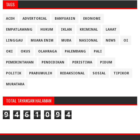
TAGS
ACEH
ADVERTORIAL
BANYUASIN
EKONOMI
EMPATLAWANG
HUKUM
IKLAN
KRIMINAL
LAHAT
LINGGAU
MUARA ENIM
MUBA
NASIONAL
NEWS
OI
OKI
OKUS
OLAHRAGA
PALEMBANG
PALI
PEMERINTAHAN
PENDIDIKAN
PERISTIWA
PIDUM
POLITIK
PRABUMULIH
REDAKSIONAL
SOSIAL
TIPIKOR
MURATARA
TOTAL TAYANGAN HALAMAN
9
4
6
1
0
9
4