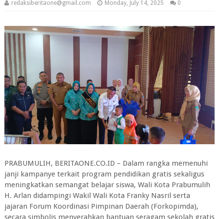
redaksiberitaone@gmail.com
Monday, July 14, 2025
0
PRABUMULIH, BERITAONE.CO.ID – Dalam rangka memenuhi
janji kampanye terkait program pendidikan gratis sekaligus
meningkatkan semangat belajar siswa, Wali Kota Prabumulih
H. Arlan didampingi Wakil Wali Kota Franky Nasril serta
jajaran Forum Koordinasi Pimpinan Daerah (Forkopimda),
secara simbolis menyerahkan bantuan seragam sekolah gratis