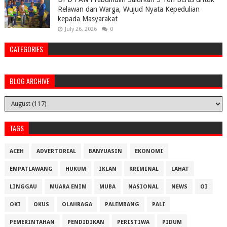
Relawan dan Warga, Wujud Nyata Kepedulian
kepada Masyarakat
July 26, 2026
0
CATEGORIES
BLOG ARCHIVE
TAGS
ACEH
ADVERTORIAL
BANYUASIN
EKONOMI
EMPATLAWANG
HUKUM
IKLAN
KRIMINAL
LAHAT
LINGGAU
MUARA ENIM
MUBA
NASIONAL
NEWS
OI
OKI
OKUS
OLAHRAGA
PALEMBANG
PALI
PEMERINTAHAN
PENDIDIKAN
PERISTIWA
PIDUM