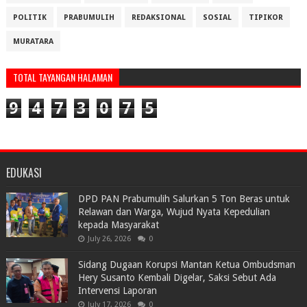
POLITIK
PRABUMULIH
REDAKSIONAL
SOSIAL
TIPIKOR
MURATARA
TOTAL TAYANGAN HALAMAN
9
4
7
3
0
7
5
EDUKASI
DPD PAN Prabumulih Salurkan 5 Ton Beras untuk
Relawan dan Warga, Wujud Nyata Kepedulian
kepada Masyarakat
July 26, 2026
0
Sidang Dugaan Korupsi Mantan Ketua Ombudsman
Hery Susanto Kembali Digelar, Saksi Sebut Ada
Intervensi Laporan
July 17, 2026
0