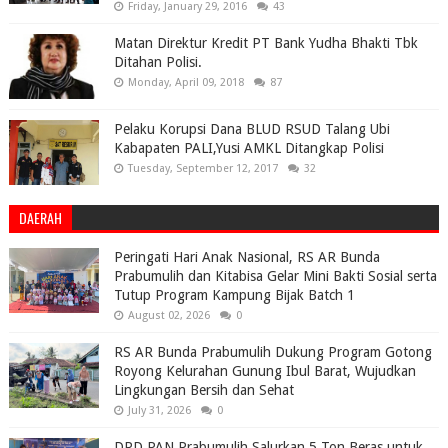
Friday, January 29, 2016
43
Matan Direktur Kredit PT Bank Yudha Bhakti Tbk
Ditahan Polisi.
Monday, April 09, 2018
87
Pelaku Korupsi Dana BLUD RSUD Talang Ubi
Kabapaten PALI,Yusi AMKL Ditangkap Polisi
Tuesday, September 12, 2017
32
DAERAH
Peringati Hari Anak Nasional, RS AR Bunda
Prabumulih dan Kitabisa Gelar Mini Bakti Sosial serta
Tutup Program Kampung Bijak Batch 1
August 02, 2026
0
RS AR Bunda Prabumulih Dukung Program Gotong
Royong Kelurahan Gunung Ibul Barat, Wujudkan
Lingkungan Bersih dan Sehat
July 31, 2026
0
DPD PAN Prabumulih Salurkan 5 Ton Beras untuk