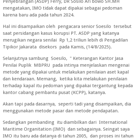
Penyebrangan (ASDP) Ferry, DR Sosilo Ari bowo SH.MH
mengatakan, IMO tidak dapat dipakai sebagai pedoman
karena baru ada pada tahun 2024.
Hal ini disampaikan oleh pengacara senior Soesilo tersebut
saat persidangan kasus korupsi PT. ASDP yang katanya
merugikan negara senilai Rp 1,2 triliun lebih di Pengadilan
Tipikor Jakarata disekors pada Kamis, (14/8/2025).
Selanjutnya sambung Soesilo, " Keterangan Kantor Jasa
Penilai Puplik MBPRU pada intinya menjelaskan mengenai
metode yang dipakai untuk melakukan penilaian aset kapal
dan kendaraan. Memang, ketika kita melakukan penilaian
terhadap kapal itu pedoman yang dipakai tergantung kepada
kantor cabang pembantu pusat (KCPP), katanya.
Akan tapi pada dasarnya, seperti tadi yang disampaikan, dia
menggunakan metode pasar dan metode pendapatan.
Sedangkan pembanding itu diambilkan dari International
Maritime Organitation (IMO) dan sebagainya. Seingat saya
IMO itu baru ada datanya di tahun 2005, dan proses ini tahun