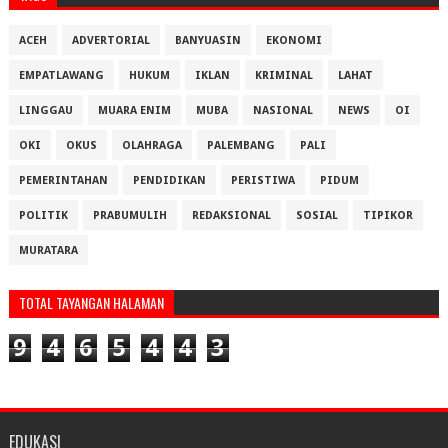
ACEH
ADVERTORIAL
BANYUASIN
EKONOMI
EMPATLAWANG
HUKUM
IKLAN
KRIMINAL
LAHAT
LINGGAU
MUARA ENIM
MUBA
NASIONAL
NEWS
OI
OKI
OKUS
OLAHRAGA
PALEMBANG
PALI
PEMERINTAHAN
PENDIDIKAN
PERISTIWA
PIDUM
POLITIK
PRABUMULIH
REDAKSIONAL
SOSIAL
TIPIKOR
MURATARA
TOTAL TAYANGAN HALAMAN
9
4
6
5
4
4
3
EDUKASI