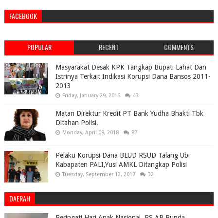
FACEBOOK
POPULAR
RECENT
COMMENTS
Masyarakat Desak KPK Tangkap Bupati Lahat Dan
Istrinya Terkait Indikasi Korupsi Dana Bansos 2011-
2013
Friday, January 29, 2016
43
Matan Direktur Kredit PT Bank Yudha Bhakti Tbk
Ditahan Polisi.
Monday, April 09, 2018
87
Pelaku Korupsi Dana BLUD RSUD Talang Ubi
Kabapaten PALI,Yusi AMKL Ditangkap Polisi
Tuesday, September 12, 2017
32
DAERAH
Peringati Hari Anak Nasional, RS AR Bunda