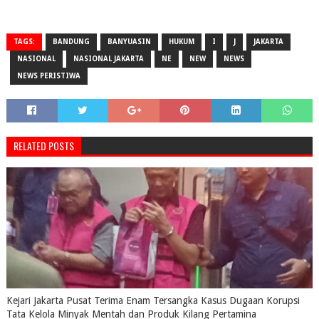
TAGS:
BANDUNG
BANYUASIN
HUKUM
I
J
JAKARTA
NASIONAL
NASIONAL JAKARTA
NE
NEW
NEWS
NEWS PERISTIWA
RELATED POSTS
Kejari Jakarta Pusat Terima Enam Tersangka Kasus Dugaan Korupsi
Tata Kelola Minyak Mentah dan Produk Kilang Pertamina