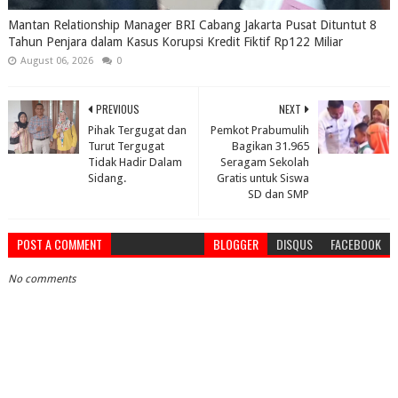
Mantan Relationship Manager BRI Cabang Jakarta Pusat Dituntut 8
Tahun Penjara dalam Kasus Korupsi Kredit Fiktif Rp122 Miliar
August 06, 2026
0
PREVIOUS
NEXT
Pihak Tergugat dan
Pemkot Prabumulih
Turut Tergugat
Bagikan 31.965
Tidak Hadir Dalam
Seragam Sekolah
Sidang.
Gratis untuk Siswa
SD dan SMP
POST A COMMENT
BLOGGER
DISQUS
FACEBOOK
No comments