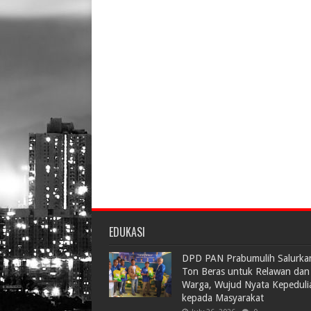
EDUKASI
DPD PAN Prabumulih Salurka
Ton Beras untuk Relawan dan
Warga, Wujud Nyata Kepeduli
kepada Masyarakat