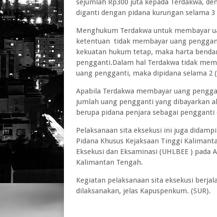
sejumlah Rp300 juta kepada Terdakwa, den
diganti dengan pidana kurungan selama 3 (
Menghukum Terdakwa untuk membayar uan
ketentuan tidak membayar uang penggant
kekuatan hukum tetap, maka harta bendan
pengganti.Dalam hal Terdakwa tidak me
uang pengganti, maka dipidana selama 2 (
Apabila Terdakwa membayar uang penggant
jumlah uang pengganti yang dibayarkan 
berupa pidana penjara sebagai pengganti
Pelaksanaan sita eksekusi ini juga didamp
Pidana Khusus Kejaksaan Tinggi Kalimanta
Eksekusi dan Eksaminasi (UHLBEE ) pada A
Kalimantan Tengah.
Kegiatan pelaksanaan sita eksekusi berjal
dilaksanakan, jelas Kapuspenkum. (SUR).