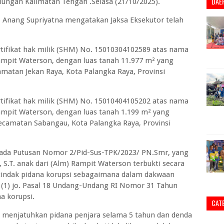
DAE
lungan Kalimatan Tengah .Selasa (21/10/2025).
 Anang Supriyatna mengatakan Jaksa Eksekutor telah
tifikat hak milik (SHM) No. 15010304102589 atas nama
Rampit Waterson, dengan luas tanah 11.977 m² yang
amatan Jekan Raya, Kota Palangka Raya, Provinsi
tifikat hak milik (SHM) No. 15010404105202 atas nama
Rampit Waterson, dengan luas tanah 1.199 m² yang
 Kecamatan Sabangau, Kota Palangka Raya, Provinsi
 pada Putusan Nomor 2/Pid-Sus-TPK/2023/ PN.Smr, yang
.T. anak dari (Alm) Rampit Waterson terbukti secara
tindak pidana korupsi sebagaimana dalam dakwaan
 (1) jo. Pasal 18 Undang-Undang RI Nomor 31 Tahun
a korupsi.
CAT
menjatuhkan pidana penjara selama 5 tahun dan denda