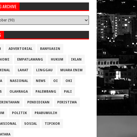
G ARCHIVE
S
H
ADVERTORIAL
BANYUASIN
NOMI
EMPATLAWANG
HUKUM
IKLAN
MINAL
LAHAT
LINGGAU
MUARA ENIM
A
NASIONAL
NEWS
OI
OKI
S
OLAHRAGA
PALEMBANG
PALI
ERINTAHAN
PENDIDIKAN
PERISTIWA
UM
POLITIK
PRABUMULIH
AKSIONAL
SOSIAL
TIPIKOR
ATARA