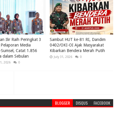
an Ilir Raih Peringkat 3
Sambut HUT ke-81 RI, Dandim
 Pelaporan Media
0402/OKI-OI Ajak Masyarakat
-Sumsel, Catat 1.856
Kibarkan Bendera Merah Putih
ta dalam Sebulan
July 31, 2026
0
1, 2026
0
BLOGGER
DISQUS
FACEBOOK