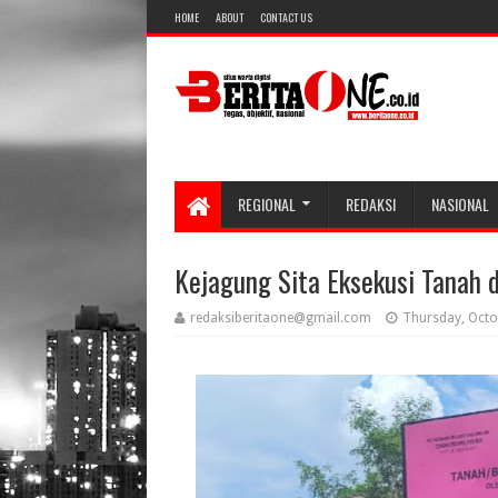
HOME
ABOUT
CONTACT US
REGIONAL
REDAKSI
NASIONAL
Kejagung Sita Eksekusi Tanah 
redaksiberitaone@gmail.com
Thursday, Octo