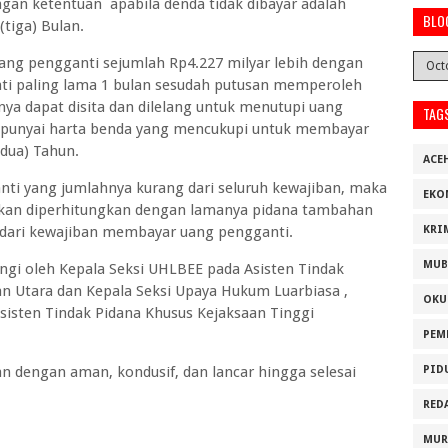
gan ketentuan apabila denda tidak dibayar adalah
BLO
tiga) Bulan.
g pengganti sejumlah Rp4.227 milyar lebih dengan
i paling lama 1 bulan sesudah putusan memperoleh
ya dapat disita dan dilelang untuk menutupi uang
TAG
mpunyai harta benda yang mencukupi untuk membayar
dua) Tahun.
ACE
i yang jumlahnya kurang dari seluruh kewajiban, maka
EKO
akan diperhitungkan dengan lamanya pidana tambahan
 dari kewajiban membayar uang pengganti.
KRI
MUB
ingi oleh Kepala Seksi UHLBEE pada Asisten Tindak
n Utara dan Kepala Seksi Upaya Hukum Luarbiasa ,
OKU
sisten Tindak Pidana Khusus Kejaksaan Tinggi
PEM
an dengan aman, kondusif, dan lancar hingga selesai
PID
RED
MUR