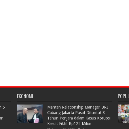
EKONOMI
POPU
n 5
Mantan Relationship Manager BRI
Cabang Jakarta Pusat Dituntut 8
an
Tahun Penjara dalam Kasus Korupsi
Kredit Fiktif Rp122 Miliar