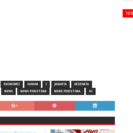
TOT
EKONOMII
HUKUM
I
JAKARTA
KESEHATA
NEWS
NEWS PERISTIWA
NEWS PERISTIWA.
OI