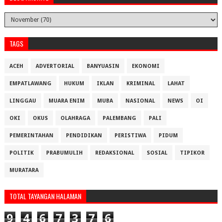
TAGS
ACEH
ADVERTORIAL
BANYUASIN
EKONOMI
EMPATLAWANG
HUKUM
IKLAN
KRIMINAL
LAHAT
LINGGAU
MUARA ENIM
MUBA
NASIONAL
NEWS
OI
OKI
OKUS
OLAHRAGA
PALEMBANG
PALI
PEMERINTAHAN
PENDIDIKAN
PERISTIWA
PIDUM
POLITIK
PRABUMULIH
REDAKSIONAL
SOSIAL
TIPIKOR
MURATARA
TOTAL TAYANGAN HALAMAN
9
4
6
7
3
7
6