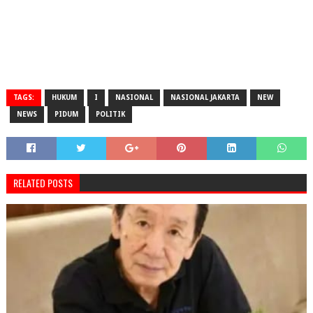
TAGS:
HUKUM
I
NASIONAL
NASIONAL JAKARTA
NEW
NEWS
PIDUM
POLITIK
RELATED POSTS