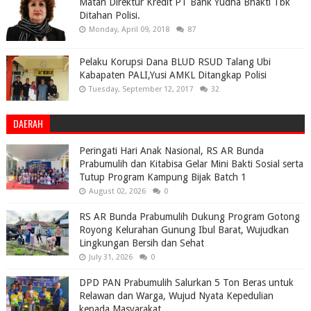
Matan Direktur Kredit PT Bank Yudha Bhakti Tbk
Ditahan Polisi.
Monday, April 09, 2018
87
Pelaku Korupsi Dana BLUD RSUD Talang Ubi
Kabapaten PALI,Yusi AMKL Ditangkap Polisi
Tuesday, September 12, 2017
32
DAERAH
Peringati Hari Anak Nasional, RS AR Bunda
Prabumulih dan Kitabisa Gelar Mini Bakti Sosial serta
Tutup Program Kampung Bijak Batch 1
August 02, 2026
0
RS AR Bunda Prabumulih Dukung Program Gotong
Royong Kelurahan Gunung Ibul Barat, Wujudkan
Lingkungan Bersih dan Sehat
July 31, 2026
0
DPD PAN Prabumulih Salurkan 5 Ton Beras untuk
Relawan dan Warga, Wujud Nyata Kepedulian
kepada Masyarakat