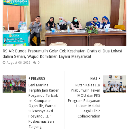
RS AR Bunda Prabumulih Gelar Cek Kesehatan Gratis di Dua Lokasi
dalam Sehari, Wujud Komitmen Layani Masyarakat
August 06, 2026
0
PREVIOUS
NEXT
Leni Marlina
Rutan Kelas IIB
Terpilih Jadi Kader
Prabumulih Teken
Posyandu Terbaik
MOU dan PKS
se-Kabupaten
Program Pelayanan
Ogan Ilir, Warnai
Hukum Melalui
Suksesnya Aksi
Legal Clinic
Posyandu ILP
Collaboration
Puskesmas Seri
Tanjung