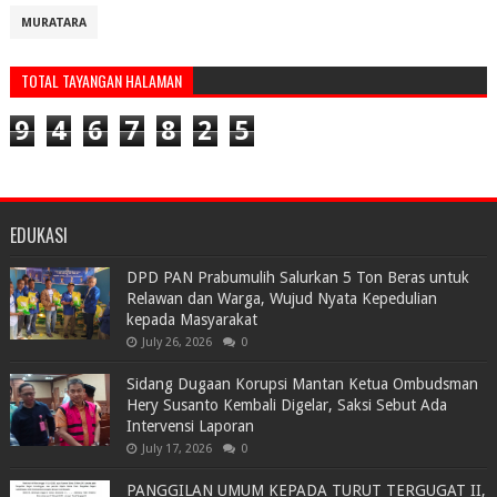
MURATARA
TOTAL TAYANGAN HALAMAN
9
4
6
7
8
2
5
EDUKASI
DPD PAN Prabumulih Salurkan 5 Ton Beras untuk
Relawan dan Warga, Wujud Nyata Kepedulian
kepada Masyarakat
July 26, 2026
0
Sidang Dugaan Korupsi Mantan Ketua Ombudsman
Hery Susanto Kembali Digelar, Saksi Sebut Ada
Intervensi Laporan
July 17, 2026
0
PANGGILAN UMUM KEPADA TURUT TERGUGAT II,