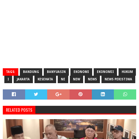
TAGS:
BANDUNG
BANYUASIN
EKONOMI
EKONOMII
HUKUM
I
JAKARTA
KESEHATA
NE
NEW
NEWS
NEWS PERISTIWA
RELATED POSTS