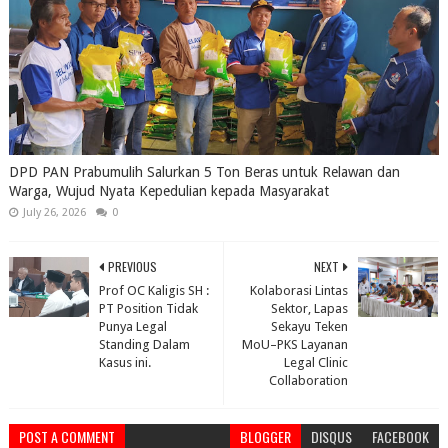
DPD PAN Prabumulih Salurkan 5 Ton Beras untuk Relawan dan
Warga, Wujud Nyata Kepedulian kepada Masyarakat
July 26, 2026
0
PREVIOUS
NEXT
Prof OC Kaligis SH :
Kolaborasi Lintas
PT Position Tidak
Sektor, Lapas
Punya Legal
Sekayu Teken
Standing Dalam
MoU–PKS Layanan
Kasus ini.
Legal Clinic
Collaboration
POST A COMMENT
BLOGGER
DISQUS
FACEBOOK