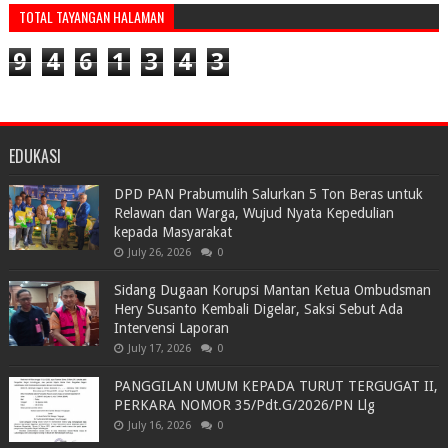
TOTAL TAYANGAN HALAMAN
9
4
6
1
3
4
3
EDUKASI
DPD PAN Prabumulih Salurkan 5 Ton Beras untuk
Relawan dan Warga, Wujud Nyata Kepedulian
kepada Masyarakat
July 26, 2026
0
Sidang Dugaan Korupsi Mantan Ketua Ombudsman
Hery Susanto Kembali Digelar, Saksi Sebut Ada
Intervensi Laporan
July 17, 2026
0
PANGGILAN UMUM KEPADA TURUT TERGUGAT II,
PERKARA NOMOR 35/Pdt.G/2026/PN Llg
July 16, 2026
0