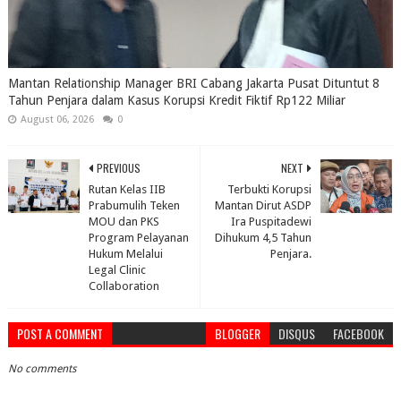
Mantan Relationship Manager BRI Cabang Jakarta Pusat Dituntut 8
Tahun Penjara dalam Kasus Korupsi Kredit Fiktif Rp122 Miliar
August 06, 2026
0
PREVIOUS
NEXT
Rutan Kelas IIB
Terbukti Korupsi
Prabumulih Teken
Mantan Dirut ASDP
MOU dan PKS
Ira Puspitadewi
Program Pelayanan
Dihukum 4,5 Tahun
Hukum Melalui
Penjara.
Legal Clinic
Collaboration
POST A COMMENT
BLOGGER
DISQUS
FACEBOOK
No comments