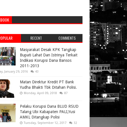
EBOOK
POPULAR
RECENT
COMMENTS
Masyarakat Desak KPK Tangkap
Bupati Lahat Dan Istrinya Terkait
Indikasi Korupsi Dana Bansos
2011-2013
ay, January 29, 2016
43
Matan Direktur Kredit PT Bank
Yudha Bhakti Tbk Ditahan Polisi.
Monday, April 09, 2018
87
Pelaku Korupsi Dana BLUD RSUD
Talang Ubi Kabapaten PALI,Yusi
AMKL Ditangkap Polisi
Tuesday, September 12, 2017
32