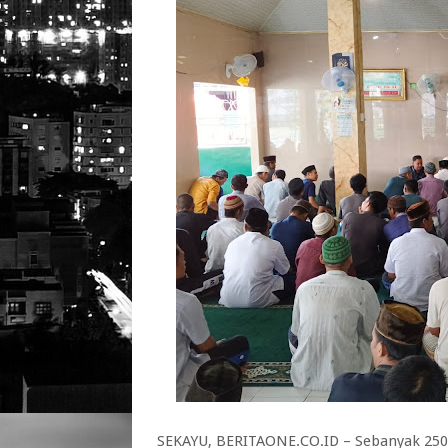
SEKAYU, BERITAONE.CO.ID – Sebanyak 250 