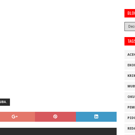
BLO
TAG
ACE
EKO
KRI
MUB
OKU
UBA.
PEM
PID
RED