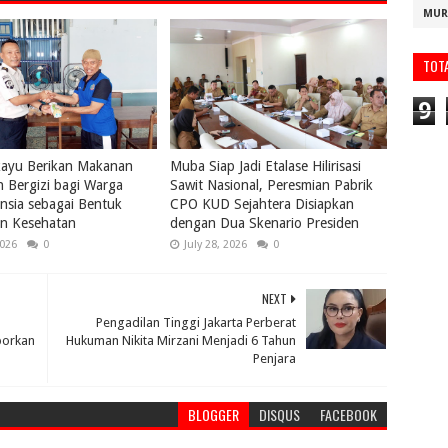
MUR
TOT
9
kayu Berikan Makanan
Muba Siap Jadi Etalase Hilirisasi
 Bergizi bagi Warga
Sawit Nasional, Peresmian Pabrik
nsia sebagai Bentuk
CPO KUD Sejahtera Disiapkan
an Kesehatan
dengan Dua Skenario Presiden
2026
0
July 28, 2026
0
NEXT
Pengadilan Tinggi Jakarta Perberat
porkan
Hukuman Nikita Mirzani Menjadi 6 Tahun
Penjara
BLOGGER
DISQUS
FACEBOOK