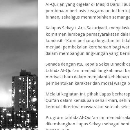
Al-Qur’an yang digelar di Masjid Darul Ta
pembinaan berbasis keagamaan ini bertu
binaan, sekaligus menumbuhkan semangat
Kalapas Sekayu, Aris Sakuriyadi, menjela
komitmen lembaga pemasyarakatan dalam 
kondusif. “Kami berharap kegiatan ini tid
menjadi pembekalan kerohanian bagi warg
dalam membangun lingkungan yang bernil
Senada dengan itu, Kepala Seksi Binadik 
tahfidz Al-Qur’an menjadi langkah awal 
motivasi baru dalam menjalani kehidupan
pembentukan karakter dan moral warga bi
Melalui kegiatan ini, pihak Lapas berhar
Qur’an dalam kehidupan sehari-hari, sehi
kembali diterima masyarakat setelah sel
Program tahfidz Al-Qur’an ini menjadi sa
dikembangkan Lapas Sekayu sebagai bentu