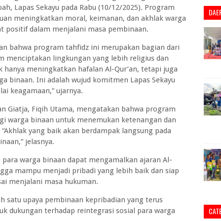
ubah, Lapas Sekayu pada Rabu (10/12/2025). Program
DAE
juan meningkatkan moral, keimanan, dan akhlak warga
 positif dalam menjalani masa pembinaan.
skan bahwa program tahfidz ini merupakan bagian dari
menciptakan lingkungan yang lebih religius dan
ak hanya meningkatkan hafalan Al-Qur’an, tetapi juga
a binaan. Ini adalah wujud komitmen Lapas Sekayu
ai keagamaan,” ujarnya.
dan Giatja, Fiqih Utama, mengatakan bahwa program
bagi warga binaan untuk menemukan ketenangan dan
. “Akhlak yang baik akan berdampak langsung pada
naan,” jelasnya.
ap para warga binaan dapat mengamalkan ajaran Al-
ngga mampu menjadi pribadi yang lebih baik dan siap
esai menjalani masa hukuman.
lah satu upaya pembinaan kepribadian yang terus
CAT
k dukungan terhadap reintegrasi sosial para warga