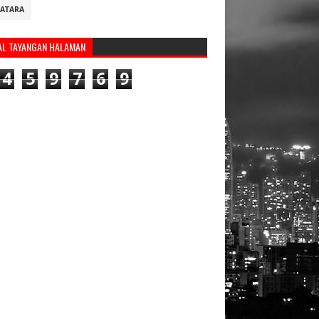
ATARA
AL TAYANGAN HALAMAN
4
5
9
7
6
9