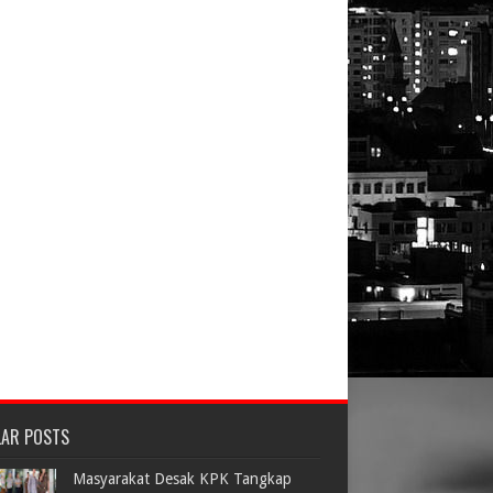
LAR POSTS
Masyarakat Desak KPK Tangkap