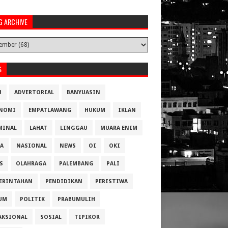
G ARCHIVE
S
H
ADVERTORIAL
BANYUASIN
NOMI
EMPATLAWANG
HUKUM
IKLAN
MINAL
LAHAT
LINGGAU
MUARA ENIM
A
NASIONAL
NEWS
OI
OKI
S
OLAHRAGA
PALEMBANG
PALI
ERINTAHAN
PENDIDIKAN
PERISTIWA
UM
POLITIK
PRABUMULIH
AKSIONAL
SOSIAL
TIPIKOR