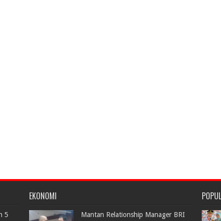
EKONOMI
POPU
n 5
Mantan Relationship Manager BRI