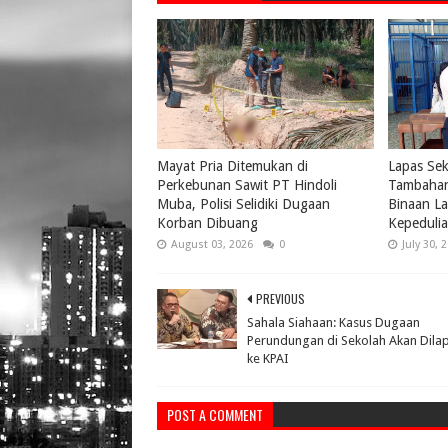
Mayat Pria Ditemukan di
Lapas Se
Perkebunan Sawit PT Hindoli
Tambahan
Muba, Polisi Selidiki Dugaan
Binaan La
Korban Dibuang
Kepeduli
August 03, 2026
0
July 30, 
PREVIOUS
Sahala Siahaan: Kasus Dugaan
Perundungan di Sekolah Akan Dila
ke KPAI
POST A COMMENT