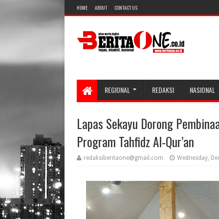
HOME
ABOUT
CONTACT US
REGIONAL
REDAKSI
NASIONAL
Lapas Sekayu Dorong Pembinaa
Program Tahfidz Al-Qur’an
redaksiberitaone@gmail.com
Wednesday, De