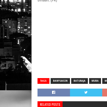
binaan. (FR)
TAGS:
BANYUASIN
BATURAJA
MUBA
M
RELATED POSTS