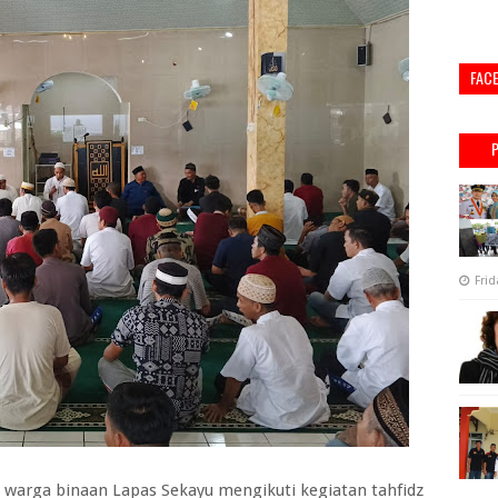
FAC
Frid
warga binaan Lapas Sekayu mengikuti kegiatan tahfidz