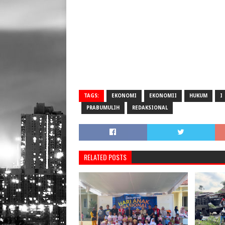
TAGS:
EKONOMI
EKONOMII
HUKUM
I
PRABUMULIH
REDAKSIONAL
RELATED POSTS