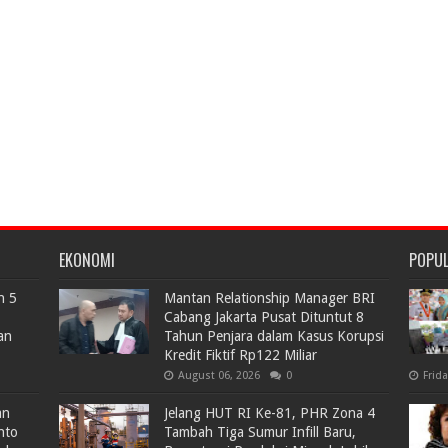
EKONOMI
POPU
n 5
Mantan Relationship Manager BRI
Cabang Jakarta Pusat Dituntut 8
an
Tahun Penjara dalam Kasus Korupsi
Kredit Fiktif Rp122 Miliar
August 06, 2026
0
Frid
an
Jelang HUT RI Ke-81, PHR Zona 4
nto
Tambah Tiga Sumur Infill Baru,