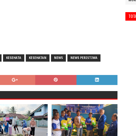
MUR
TOT
KESEHATA
KESEHATAN
NEWS
NEWS PERISTIWA