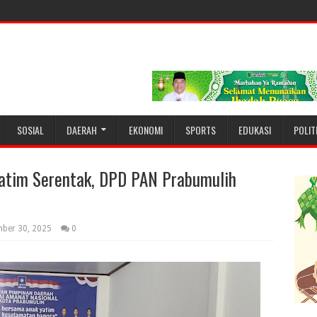
SOSIAL
DAERAH
EKONOMI
SPORTS
EDUKASI
POLIT
atim Serentak, DPD PAN Prabumulih
ber 30, 2025
0