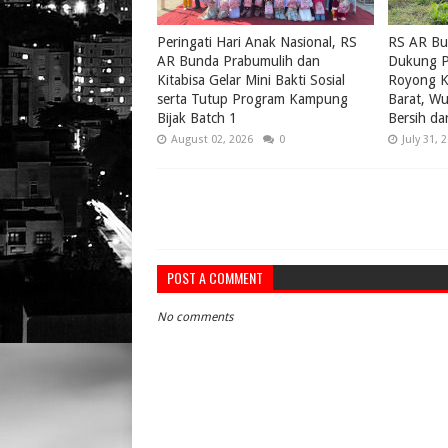
Peringati Hari Anak Nasional, RS
RS AR Bu
AR Bunda Prabumulih dan
Dukung P
Kitabisa Gelar Mini Bakti Sosial
Royong K
serta Tutup Program Kampung
Barat, W
Bijak Batch 1
Bersih da
August 02, 2026
0
July 31, 
POST A COMMENT
No comments