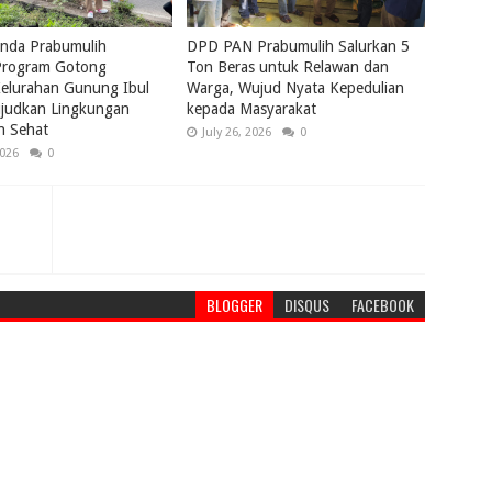
nda Prabumulih
DPD PAN Prabumulih Salurkan 5
rogram Gotong
Ton Beras untuk Relawan dan
elurahan Gunung Ibul
Warga, Wujud Nyata Kepedulian
ujudkan Lingkungan
kepada Masyarakat
n Sehat
July 26, 2026
0
2026
0
BLOGGER
DISQUS
FACEBOOK