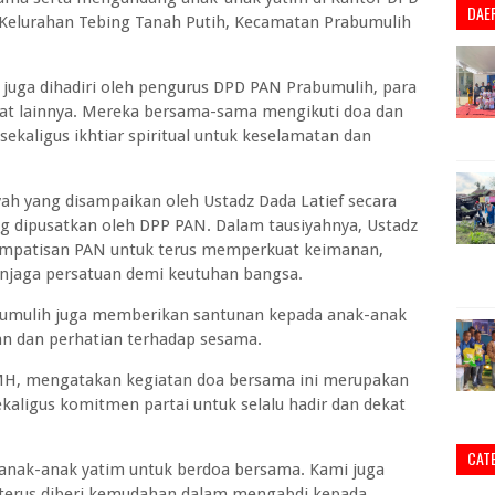
DAE
, Kelurahan Tebing Tanah Putih, Kecamatan Prabumulih
t juga dihadiri oleh pengurus DPD PAN Prabumulih, para
kat lainnya. Mereka bersama-sama mengikuti doa dan
sekaligus ikhtiar spiritual untuk keselamatan dan
ah yang disampaikan oleh Ustadz Dada Latief secara
g dipusatkan oleh DPP PAN. Dalam tausiyahnya, Ustadz
simpatisan PAN untuk terus memperkuat keimanan,
enjaga persatuan demi keutuhan bangsa.
bumulih juga memberikan santunan kepada anak-anak
an dan perhatian terhadap sesama.
 MH, mengatakan kegiatan doa bersama ini merupakan
aligus komitmen partai untuk selalu hadir dan dekat
CAT
anak-anak yatim untuk berdoa bersama. Kami juga
erus diberi kemudahan dalam mengabdi kepada