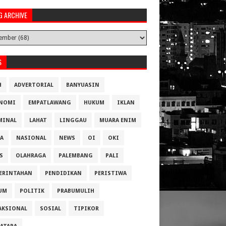
G ARCHIVE
S
H
ADVERTORIAL
BANYUASIN
NOMI
EMPATLAWANG
HUKUM
IKLAN
MINAL
LAHAT
LINGGAU
MUARA ENIM
A
NASIONAL
NEWS
OI
OKI
S
OLAHRAGA
PALEMBANG
PALI
ERINTAHAN
PENDIDIKAN
PERISTIWA
UM
POLITIK
PRABUMULIH
AKSIONAL
SOSIAL
TIPIKOR