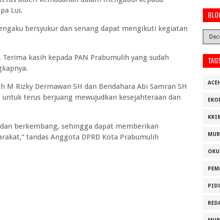
pa Lui.
BLO
 mengaku bersyukur dan senang dapat mengikuti kegiatan
ni. Terima kasih kepada PAN Prabumulih yang sudah
TAG
gkapnya.
ACE
ih M Rizky Dermawan SH dan Bendahara Abi Samran SH
untuk terus berjuang mewujudkan kesejahteraan dan
EKO
KRI
 dan berkembang, sehingga dapat memberikan
MUB
yarakat,” tandas Anggota DPRD Kota Prabumulih
OKU
PEM
PID
RED