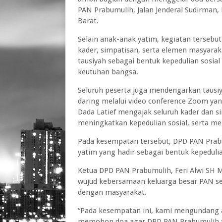
PAN Prabumulih, Jalan Jenderal Sudirman
Barat.
Selain anak-anak yatim, kegiatan tersebu
kader, simpatisan, serta elemen masyara
tausiyah sebagai bentuk kepedulian sosial 
keutuhan bangsa.
Seluruh peserta juga mendengarkan tausiy
daring melalui video conference Zoom yan
Dada Latief mengajak seluruh kader dan 
meningkatkan kepedulian sosial, serta m
Pada kesempatan tersebut, DPD PAN Pra
yatim yang hadir sebagai bentuk kepeduli
Ketua DPD PAN Prabumulih, Feri Alwi SH
wujud kebersamaan keluarga besar PAN sek
dengan masyarakat.
“Pada kesempatan ini, kami mengundang 
memohon doa agar DPD PAN Prabumulih t