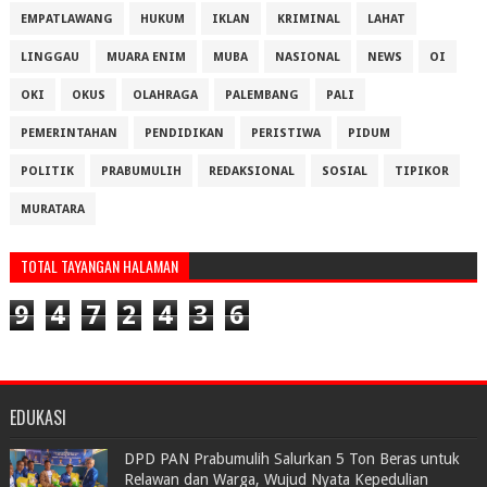
EMPATLAWANG
HUKUM
IKLAN
KRIMINAL
LAHAT
LINGGAU
MUARA ENIM
MUBA
NASIONAL
NEWS
OI
OKI
OKUS
OLAHRAGA
PALEMBANG
PALI
PEMERINTAHAN
PENDIDIKAN
PERISTIWA
PIDUM
POLITIK
PRABUMULIH
REDAKSIONAL
SOSIAL
TIPIKOR
MURATARA
TOTAL TAYANGAN HALAMAN
9
4
7
2
4
3
6
EDUKASI
DPD PAN Prabumulih Salurkan 5 Ton Beras untuk
Relawan dan Warga, Wujud Nyata Kepedulian