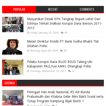
POPULAR
RECENT
COMMENTS
Masyarakat Desak KPK Tangkap Bupati Lahat Dan
Istrinya Terkait Indikasi Korupsi Dana Bansos 2011-
2013
Friday, January 29, 2016
43
Matan Direktur Kredit PT Bank Yudha Bhakti Tbk
Ditahan Polisi.
Monday, April 09, 2018
87
Pelaku Korupsi Dana BLUD RSUD Talang Ubi
Kabapaten PALI,Yusi AMKL Ditangkap Polisi
Tuesday, September 12, 2017
32
DAERAH
Peringati Hari Anak Nasional, RS AR Bunda
Prabumulih dan Kitabisa Gelar Mini Bakti Sosial serta
Tutup Program Kampung Bijak Batch 1
August 02, 2026
0