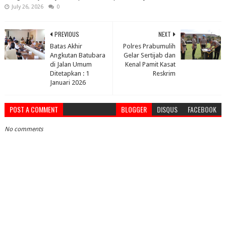
July 26, 2026
0
PREVIOUS
NEXT
Batas Akhir
Polres Prabumulih
Angkutan Batubara
Gelar Sertijab dan
di Jalan Umum
Kenal Pamit Kasat
Ditetapkan : 1
Reskrim
Januari 2026
POST A COMMENT
BLOGGER
DISQUS
FACEBOOK
No comments