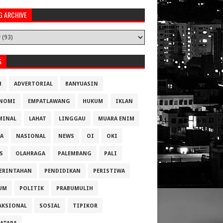
G ARCHIVE
S
H
ADVERTORIAL
BANYUASIN
NOMI
EMPATLAWANG
HUKUM
IKLAN
MINAL
LAHAT
LINGGAU
MUARA ENIM
A
NASIONAL
NEWS
OI
OKI
S
OLAHRAGA
PALEMBANG
PALI
ERINTAHAN
PENDIDIKAN
PERISTIWA
UM
POLITIK
PRABUMULIH
AKSIONAL
SOSIAL
TIPIKOR