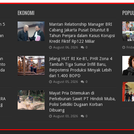
EKONOMI
POPU
n 5
Mantan Relationship Manager BRI
Cabang Jakarta Pusat Dituntut 8
an
Tahun Penjara dalam Kasus Korupsi
Kredit Fiktif Rp122 Miliar
August 06, 2026
0
Frid
an
Jelang HUT RI Ke-81, PHR Zona 4
nto
Tambah Tiga Sumur Infill Baru,
Ada
Berpotensi Produksi Minyak Lebih
dari 1.400 BOPD
August 05, 2026
0
Mayat Pria Ditemukan di
ARA
Perkebunan Sawit PT Hindoli Muba,
lg
Polisi Selidiki Dugaan Korban
Dibuang
August 03, 2026
0