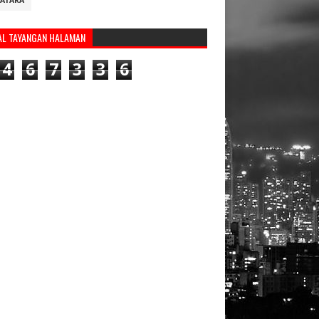
ATARA
AL TAYANGAN HALAMAN
4
6
7
3
3
6