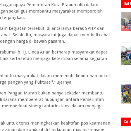
DAE
sebagai upaya Pemerintah Kota Prabumulih dalam
angan sekaligus membantu masyarakat memperoleh
 terjangkau.
lam kegiatan tersebut, di antaranya beras SPHP dan
hat. Selain itu, masyarakat juga dapat membeli cabai
dengan harga di bawah pasaran.
abumulih Hj. Linda Arlan berharap masyarakat dapat
aik serta tetap menjaga ketertiban selama kegiatan
membantu masyarakat dalam memenuhi kebutuhan pokok
rga pangan yang fluktuatif,” ujarnya.
akan Pangan Murah bukan hanya sekadar membantu
adi sarana mempererat hubungan antara Pemerintah
a memperkuat sinergi antarinstansi dalam menjaga
CAT
ajak untuk terus meningkatkan keaktifan pos keamanan
ng aman dan kondusif di lingkungan masing-masing.