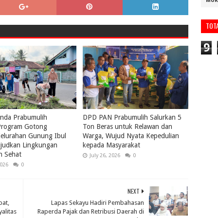
MUR
TOT
9
nda Prabumulih
DPD PAN Prabumulih Salurkan 5
rogram Gotong
Ton Beras untuk Relawan dan
elurahan Gunung Ibul
Warga, Wujud Nyata Kepedulian
ujudkan Lingkungan
kepada Masyarakat
n Sehat
July 26, 2026
0
2026
0
NEXT
bat,
Lapas Sekayu Hadiri Pembahasan
alitas
Raperda Pajak dan Retribusi Daerah di