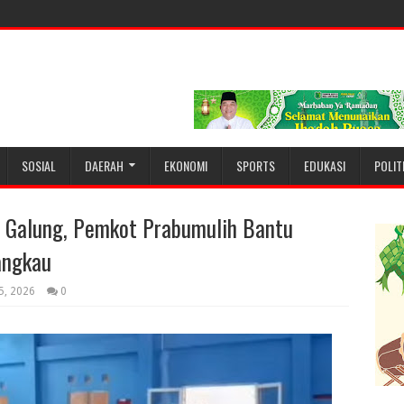
SOSIAL
DAERAH
EKONOMI
SPORTS
EDUKASI
POLIT
h Galung, Pemkot Prabumulih Bantu
angkau
5, 2026
0