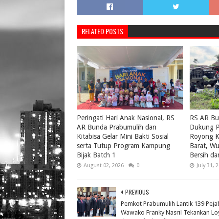
RELATED POSTS
Peringati Hari Anak Nasional, RS
RS AR Bu
AR Bunda Prabumulih dan
Dukung P
Kitabisa Gelar Mini Bakti Sosial
Royong K
serta Tutup Program Kampung
Barat, W
Bijak Batch 1
Bersih da
August 02, 2026
0
July 31, 
PREVIOUS
Pemkot Prabumulih Lantik 139 Peja
Wawako Franky Nasril Tekankan Loy