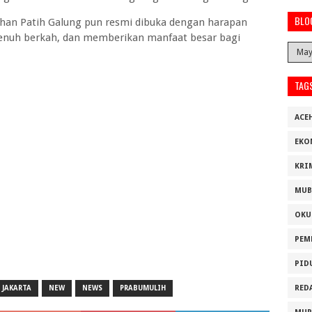
BLO
han Patih Galung pun resmi dibuka dengan harapan
 penuh berkah, dan memberikan manfaat besar bagi
TAG
ACE
EKO
KRI
MUB
OKU
PEM
PID
RED
JAKARTA
NEW
NEWS
PRABUMULIH