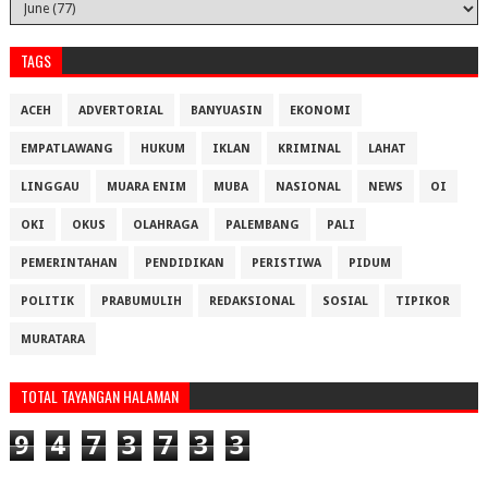
TAGS
ACEH
ADVERTORIAL
BANYUASIN
EKONOMI
EMPATLAWANG
HUKUM
IKLAN
KRIMINAL
LAHAT
LINGGAU
MUARA ENIM
MUBA
NASIONAL
NEWS
OI
OKI
OKUS
OLAHRAGA
PALEMBANG
PALI
PEMERINTAHAN
PENDIDIKAN
PERISTIWA
PIDUM
POLITIK
PRABUMULIH
REDAKSIONAL
SOSIAL
TIPIKOR
MURATARA
TOTAL TAYANGAN HALAMAN
9
4
7
3
7
3
3