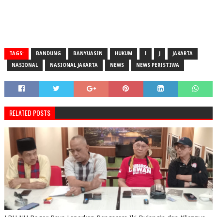
TAGS:
BANDUNG
BANYUASIN
HUKUM
I
J
JAKARTA
NASIONAL
NASIONAL JAKARTA
NEWS
NEWS PERISTIWA
RELATED POSTS