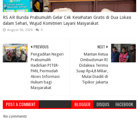
RS AR Bunda Prabumulih Gelar Cek Kesehatan Gratis di Dua Lokasi
dalam Sehari, Wujud Komitmen Layani Masyarakat
August 06, 2026
0
PREVIOUS
NEXT
Pengadilan Negeri
Mantan Ketua
Prabumulih
Ombudsman RI
Hadirkan PITER-
Didakwa Terima
PAN, Permudah
Suap Rp4,8 Miliar,
Akses Informasi
Mulai Diadili di
Hukum bagi
Tipikor Jakarta
Masyarakat
POST A COMMENT
BLOGGER
DISQUS
FACEBOOK
No comments