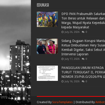
EDUKASI
DPD PAN Prabumulih Salurka
Ton Beras untuk Relawan dan
Warga, Wujud Nyata Kepeduli
kepada Masyarakat
July 26, 2026
0
Sidang Dugaan Korupsi Mant
Ketua Ombudsman Hery Susa
Kembali Digelar, Saksi Sebut 
Intervensi Laporan
July 17, 2026
0
PANGGILAN UMUM KEPADA
TURUT TERGUGAT II, PERK
NOMOR 35/Pdt.G/2026/PN L
July 16, 2026
0
Created By
SoraTemplates
| Distributed By
Ambot 