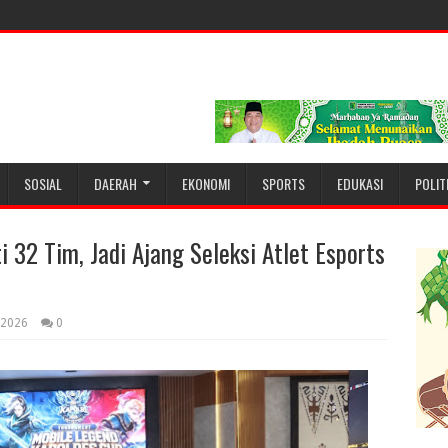
SOSIAL
DAERAH
EKONOMI
SPORTS
EDUKASI
POLIT
 32 Tim, Jadi Ajang Seleksi Atlet Esports
, 2026
0