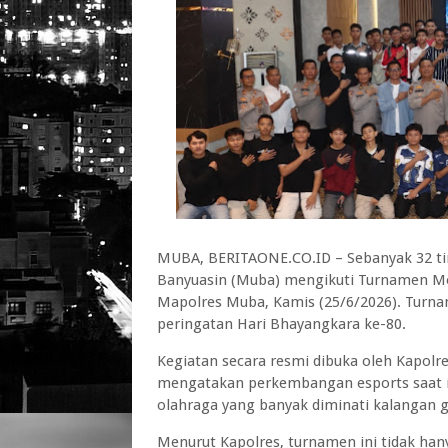
MUBA, BERITAONE.CO.ID – Sebanyak 32 tim
Banyuasin (Muba) mengikuti Turnamen Mob
Mapolres Muba, Kamis (25/6/2026). Turna
peringatan Hari Bhayangkara ke-80.
Kegiatan secara resmi dibuka oleh Kapol
mengatakan perkembangan esports saat in
olahraga yang banyak diminati kalangan 
Menurut Kapolres, turnamen ini tidak ha