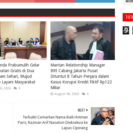
MUR
TOT
9
nda Prabumulih Gelar
Mantan Relationship Manager
atan Gratis di Dua
BRI Cabang Jakarta Pusat
lam Sehari, Wujud
Dituntut 8 Tahun Penjara dalam
 Layani Masyarakat
Kasus Korupsi Kredit Fiktif Rp122
Miliar
6, 2026
0
August 06, 2026
0
NEXT
Terbukti Cemarkan Nama Baik Hotman
Paris, Razman Arif Nasution Dieksekusi ke
Lapas Cipinang