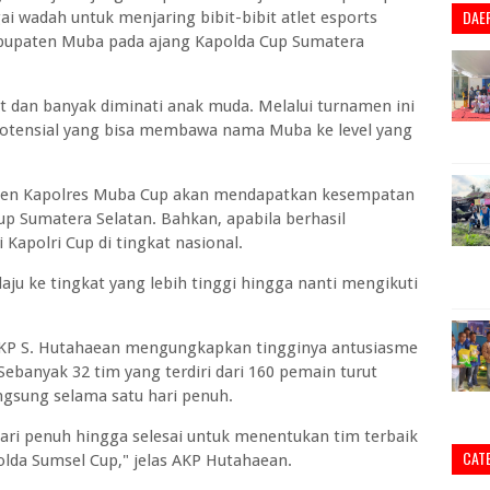
DAE
i wadah untuk menjaring bibit-bibit atlet esports
abupaten Muba pada ajang Kapolda Cup Sumatera
t dan banyak diminati anak muda. Melalui turnamen ini
tensial yang bisa membawa nama Muba ke level yang
amen Kapolres Muba Cup akan mendapatkan kesempatan
up Sumatera Selatan. Bahkan, apabila berhasil
Kapolri Cup di tingkat nasional.
ju ke tingkat yang lebih tinggi hingga nanti mengikuti
AKP S. Hutahaean mengungkapkan tingginya antusiasme
ebanyak 32 tim yang terdiri dari 160 pemain turut
ngsung selama satu hari penuh.
ari penuh hingga selesai untuk menentukan tim terbaik
CAT
lda Sumsel Cup," jelas AKP Hutahaean.