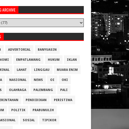
G ARCHIVE
S
H
ADVERTORIAL
BANYUASIN
NOMI
EMPATLAWANG
HUKUM
IKLAN
MINAL
LAHAT
LINGGAU
MUARA ENIM
A
NASIONAL
NEWS
OI
OKI
S
OLAHRAGA
PALEMBANG
PALI
ERINTAHAN
PENDIDIKAN
PERISTIWA
UM
POLITIK
PRABUMULIH
AKSIONAL
SOSIAL
TIPIKOR