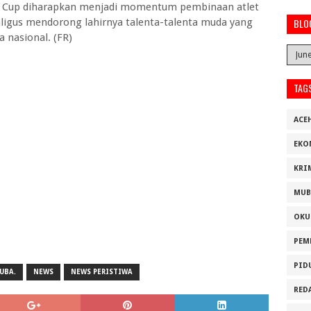
 Cup diharapkan menjadi momentum pembinaan atlet
aligus mendorong lahirnya talenta-talenta muda yang
BLO
 nasional. (FR)
TAG
ACE
EKO
KRI
MUB
OKU
PEM
PID
UBA.
NEWS
NEWS PERISTIWA
RED