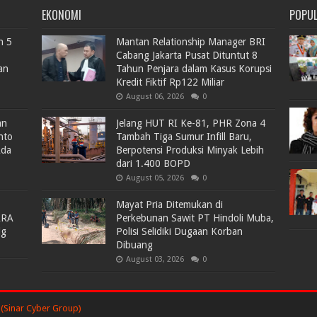
EKONOMI
POPU
n 5
Mantan Relationship Manager BRI
Cabang Jakarta Pusat Dituntut 8
an
Tahun Penjara dalam Kasus Korupsi
Kredit Fiktif Rp122 Miliar
August 06, 2026
0
an
Jelang HUT RI Ke-81, PHR Zona 4
nto
Tambah Tiga Sumur Infill Baru,
Ada
Berpotensi Produksi Minyak Lebih
dari 1.400 BOPD
August 05, 2026
0
Mayat Pria Ditemukan di
ARA
Perkebunan Sawit PT Hindoli Muba,
lg
Polisi Selidiki Dugaan Korban
Dibuang
August 03, 2026
0
(Sinar Cyber Group)