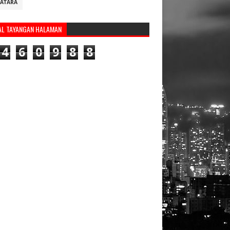
ATARA
AL TAYANGAN HALAMAN
4
6
0
9
8
8