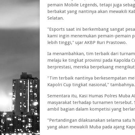
pemain Mobile Legends, tetapi juga sebaga
berbakat yang nantinya akan mewakili K
Selatan.
"Esports saat ini berkembang sangat pesa
kami ingin menemukan pemain-pemain po
lebih tinggi," ujar AKBP Ruri Prastowo.
Ia menambahkan, tim terbaik dari turn
melaju ke tingkat provinsi pada Kapolda C
berprestasi, mereka berpeluang mengikuti 
"Tim terbaik nantinya berkesempatan mela
Kapolri Cup tingkat nasional," tambahnya.
Sementara itu, Kasi Humas Polres Muba 
masyarakat terhadap turnamen tersebut. S
ambil bagian dalam kompetisi yang berla
"Pertandingan dilaksanakan selama satu h
yang akan mewakili Muba pada ajang Kapo