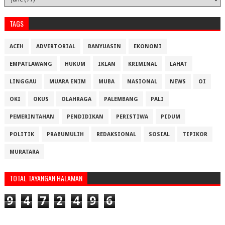
TAGS
ACEH
ADVERTORIAL
BANYUASIN
EKONOMI
EMPATLAWANG
HUKUM
IKLAN
KRIMINAL
LAHAT
LINGGAU
MUARA ENIM
MUBA
NASIONAL
NEWS
OI
OKI
OKUS
OLAHRAGA
PALEMBANG
PALI
PEMERINTAHAN
PENDIDIKAN
PERISTIWA
PIDUM
POLITIK
PRABUMULIH
REDAKSIONAL
SOSIAL
TIPIKOR
MURATARA
TOTAL TAYANGAN HALAMAN
9
4
7
2
4
9
6