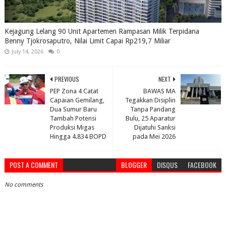
Kejagung Lelang 90 Unit Apartemen Rampasan Milik Terpidana
Benny Tjokrosaputro, Nilai Limit Capai Rp219,7 Miliar
July 14, 2026
0
PREVIOUS
NEXT
PEP Zona 4 Catat
BAWAS MA
Capaian Gemilang,
Tegakkan Disiplin
Dua Sumur Baru
Tanpa Pandang
Tambah Potensi
Bulu, 25 Aparatur
Produksi Migas
Dijatuhi Sanksi
Hingga 4.834 BOPD
pada Mei 2026
POST A COMMENT
BLOGGER
DISQUS
FACEBOOK
No comments