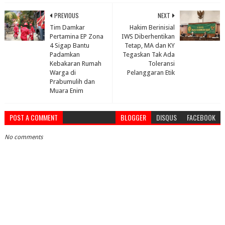
PREVIOUS
NEXT
Tim Damkar
Hakim Berinisial
Pertamina EP Zona
IWS Diberhentikan
4 Sigap Bantu
Tetap, MA dan KY
Padamkan
Tegaskan Tak Ada
Kebakaran Rumah
Toleransi
Warga di
Pelanggaran Etik
Prabumulih dan
Muara Enim
POST A COMMENT
BLOGGER
DISQUS
FACEBOOK
No comments