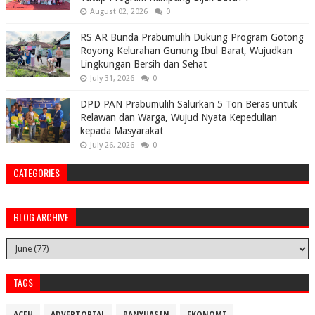
August 02, 2026
0
RS AR Bunda Prabumulih Dukung Program Gotong
Royong Kelurahan Gunung Ibul Barat, Wujudkan
Lingkungan Bersih dan Sehat
July 31, 2026
0
DPD PAN Prabumulih Salurkan 5 Ton Beras untuk
Relawan dan Warga, Wujud Nyata Kepedulian
kepada Masyarakat
July 26, 2026
0
CATEGORIES
BLOG ARCHIVE
TAGS
ACEH
ADVERTORIAL
BANYUASIN
EKONOMI