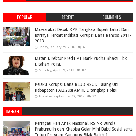
POPULAR
RECENT
COMMENTS
Masyarakat Desak KPK Tangkap Bupati Lahat Dan
Istrinya Terkait Indikasi Korupsi Dana Bansos 2011-
2013
Friday, January 29, 2016
43
Matan Direktur Kredit PT Bank Yudha Bhakti Tbk
Ditahan Polisi.
Monday, April 09, 2018
87
Pelaku Korupsi Dana BLUD RSUD Talang Ubi
Kabapaten PALI,Yusi AMKL Ditangkap Polisi
Tuesday, September 12, 2017
32
DAERAH
Peringati Hari Anak Nasional, RS AR Bunda
Prabumulih dan Kitabisa Gelar Mini Bakti Sosial serta
Tutup Program Kampung Bijak Batch 1