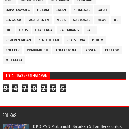
EMPATLAWANG
HUKUM
IKLAN
KRIMINAL
LAHAT
LINGGAU
MUARA ENIM
MUBA
NASIONAL
NEWS
OI
OKI
OKUS
OLAHRAGA
PALEMBANG
PALI
PEMERINTAHAN
PENDIDIKAN
PERISTIWA
PIDUM
POLITIK
PRABUMULIH
REDAKSIONAL
SOSIAL
TIPIKOR
MURATARA
TOTAL TAYANGAN HALAMAN
9
4
7
0
2
6
5
EDUKASI
DPD PAN Prabumulih Salurkan 5 Ton Beras untuk