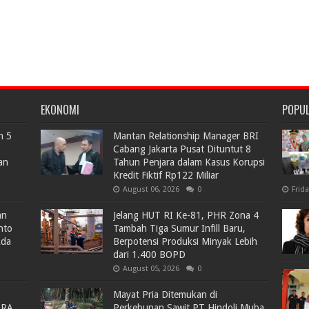
EKONOMI
POPU
n 5
Mantan Relationship Manager BRI
Cabang Jakarta Pusat Dituntut 8
an
Tahun Penjara dalam Kasus Korupsi
Kredit Fiktif Rp122 Miliar
August 06, 2026
0
Frid
an
Jelang HUT RI Ke-81, PHR Zona 4
nto
Tambah Tiga Sumur Infill Baru,
Ada
Berpotensi Produksi Minyak Lebih
dari 1.400 BOPD
August 05, 2026
0
Mayat Pria Ditemukan di
ARA
Perkebunan Sawit PT Hindoli Muba,