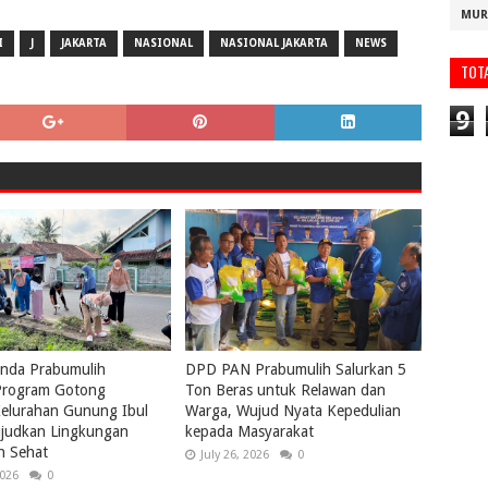
MUR
I
J
JAKARTA
NASIONAL
NASIONAL JAKARTA
NEWS
TOT
9
nda Prabumulih
DPD PAN Prabumulih Salurkan 5
rogram Gotong
Ton Beras untuk Relawan dan
elurahan Gunung Ibul
Warga, Wujud Nyata Kepedulian
ujudkan Lingkungan
kepada Masyarakat
n Sehat
July 26, 2026
0
2026
0