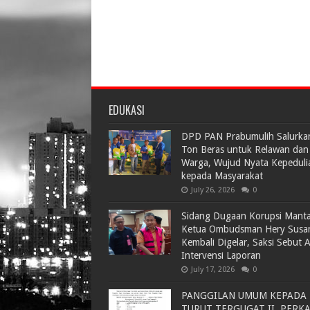
EDUKASI
DPD PAN Prabumulih Salurka
Ton Beras untuk Relawan dan
Warga, Wujud Nyata Kepeduli
kepada Masyarakat
July 26, 2026
0
Sidang Dugaan Korupsi Mant
Ketua Ombudsman Hery Susa
Kembali Digelar, Saksi Sebut 
Intervensi Laporan
July 17, 2026
0
PANGGILAN UMUM KEPADA
TURUT TERGUGAT II, PERK