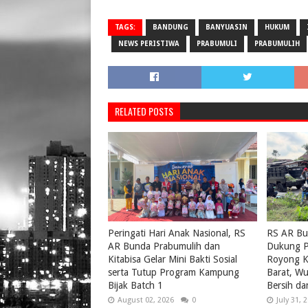
TAGS:
BANDUNG
BANYUASIN
HUKUM
NEWS PERISTIWA
PRABUMULI
PRABUMULIH
RELATED POSTS
Peringati Hari Anak Nasional, RS
RS AR Bu
AR Bunda Prabumulih dan
Dukung P
Kitabisa Gelar Mini Bakti Sosial
Royong K
serta Tutup Program Kampung
Barat, W
Bijak Batch 1
Bersih da
August 02, 2026
0
July 31, 