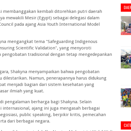
DAE
i membanggakan kembali ditorehkan putri daerah
ya mewakili Mesir (Egypt) sebagai delegasi dalam
ouncil pada ajang Asia Youth International Model
kyna mengangkat tema "Safeguarding Indigenous
nsuring Scientific Validation", yang menyoroti
n pengobatan tradisional dengan tetap mengedepankan
 negara, Shakyna menyampaikan bahwa pengobatan
rlu dilestarikan. Namun, penerapannya harus didukung
dapat menjadi bagian dari sistem kesehatan yang
sar ilmiah yang kuat.
i pengalaman berharga bagi Shakyna. Selain
nternasional, ajang ini juga mengasah berbagai
gosiasi, public speaking, berpikir kritis, pemecahan
ta dari berbagai negara.
CAT