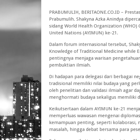
PRABUMULIH, BERITAONE.CO.ID – Prestas
Prabumulih. Shakyna Azka Anindya diperca
sidang World Health Organization (WHO) C
United Nations (AYIMUN) ke-21.
Dalam forum internasional tersebut, Sha
Knowledge of Traditional Medicine while E
pentingnya menjaga warisan pengetahua
pembuktian ilmiah.
Di hadapan para delegasi dari berbagai
tradisional memiliki nilai budaya yang pe
oleh penelitian dan validasi ilmiah agar 
menghormati budaya sekaligus memiliki da
Keikutsertaan dalam AYIMUN ke-21 menjad
memperluas wawasan mengenai diplomasi i
kemampuan penting, seperti kolaborasi, ne
masalah, hingga debat bersama para peser