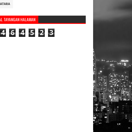
ATARA
AL TAYANGAN HALAMAN
4
6
4
5
2
3