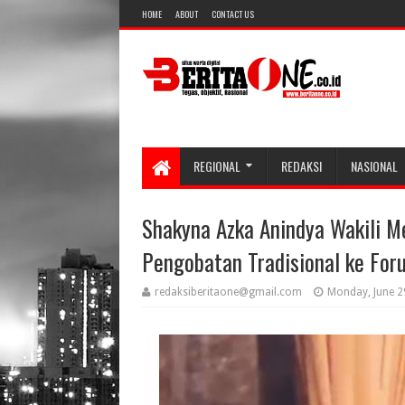
HOME
ABOUT
CONTACT US
REGIONAL
REDAKSI
NASIONAL
Shakyna Azka Anindya Wakili M
Pengobatan Tradisional ke For
redaksiberitaone@gmail.com
Monday, June 2