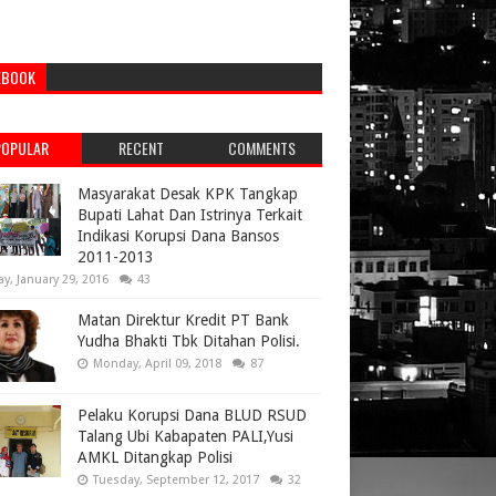
EBOOK
POPULAR
RECENT
COMMENTS
Masyarakat Desak KPK Tangkap
Bupati Lahat Dan Istrinya Terkait
Indikasi Korupsi Dana Bansos
2011-2013
ay, January 29, 2016
43
Matan Direktur Kredit PT Bank
Yudha Bhakti Tbk Ditahan Polisi.
Monday, April 09, 2018
87
Pelaku Korupsi Dana BLUD RSUD
Talang Ubi Kabapaten PALI,Yusi
AMKL Ditangkap Polisi
Tuesday, September 12, 2017
32