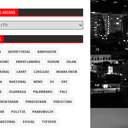
G ARCHIVE
S
H
ADVERTORIAL
BANYUASIN
NOMI
EMPATLAWANG
HUKUM
IKLAN
MINAL
LAHAT
LINGGAU
MUARA ENIM
A
NASIONAL
NEWS
OI
OKI
S
OLAHRAGA
PALEMBANG
PALI
ERINTAHAN
PENDIDIKAN
PERISTIWA
UM
POLITIK
PRABUMULIH
AKSIONAL
SOSIAL
TIPIKOR