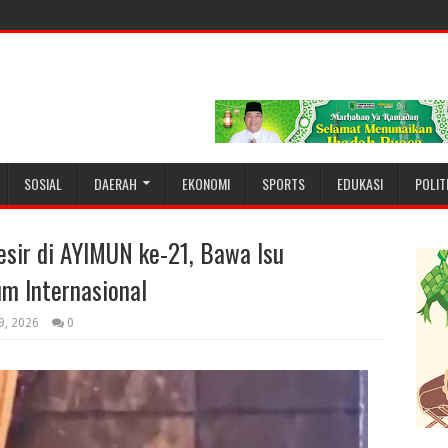
SOSIAL
DAERAH
EKONOMI
SPORTS
EDUKASI
POLIT
esir di AYIMUN ke-21, Bawa Isu
um Internasional
9, 2026
0