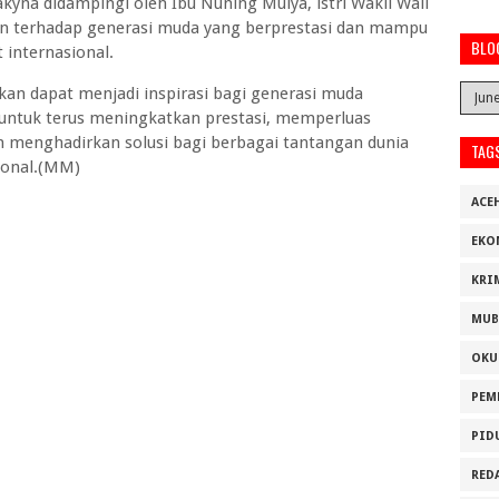
kyna didampingi oleh Ibu Nuning Mulya, istri Wakil Wali
an terhadap generasi muda yang berprestasi dan mampu
BLO
internasional.
an dapat menjadi inspirasi bagi generasi muda
 untuk terus meningkatkan prestasi, memperluas
m menghadirkan solusi bagi berbagai tantangan dunia
TAG
sional.(MM)
ACE
EKO
KRI
MUB
OKU
PEM
PID
RED