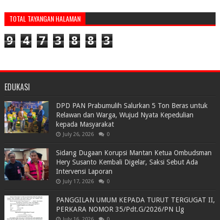
TOTAL TAYANGAN HALAMAN
9
4
7
3
8
8
3
EDUKASI
DPD PAN Prabumulih Salurkan 5 Ton Beras untuk
Relawan dan Warga, Wujud Nyata Kepedulian
kepada Masyarakat
July 26, 2026
0
Sidang Dugaan Korupsi Mantan Ketua Ombudsman
Hery Susanto Kembali Digelar, Saksi Sebut Ada
Intervensi Laporan
July 17, 2026
0
PANGGILAN UMUM KEPADA TURUT TERGUGAT II,
PERKARA NOMOR 35/Pdt.G/2026/PN Llg
July 16, 2026
0