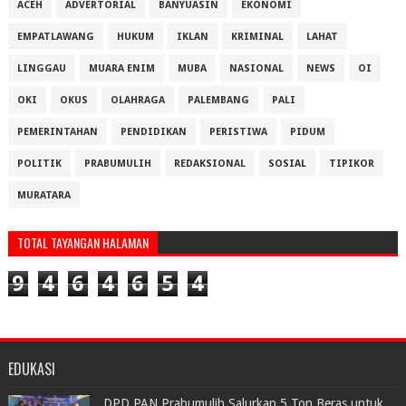
ACEH
ADVERTORIAL
BANYUASIN
EKONOMI
EMPATLAWANG
HUKUM
IKLAN
KRIMINAL
LAHAT
LINGGAU
MUARA ENIM
MUBA
NASIONAL
NEWS
OI
OKI
OKUS
OLAHRAGA
PALEMBANG
PALI
PEMERINTAHAN
PENDIDIKAN
PERISTIWA
PIDUM
POLITIK
PRABUMULIH
REDAKSIONAL
SOSIAL
TIPIKOR
MURATARA
TOTAL TAYANGAN HALAMAN
9
4
6
4
6
5
4
EDUKASI
DPD PAN Prabumulih Salurkan 5 Ton Beras untuk