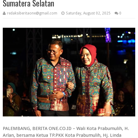
Sumatera Selatan
redaksiberitaone@gmail.com
Saturday, August 02, 2025
0
PALEMBANG, BERITA ONE.CO.ID – Wali Kota Prabumulih, H.
Arlan, bersama Ketua TP.PKK Kota Prabumulih, Hj. Linda