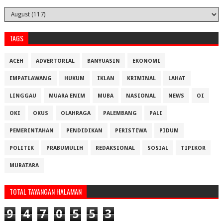
TAGS
ACEH
ADVERTORIAL
BANYUASIN
EKONOMI
EMPATLAWANG
HUKUM
IKLAN
KRIMINAL
LAHAT
LINGGAU
MUARA ENIM
MUBA
NASIONAL
NEWS
OI
OKI
OKUS
OLAHRAGA
PALEMBANG
PALI
PEMERINTAHAN
PENDIDIKAN
PERISTIWA
PIDUM
POLITIK
PRABUMULIH
REDAKSIONAL
SOSIAL
TIPIKOR
MURATARA
TOTAL TAYANGAN HALAMAN
9
4
7
0
5
5
3