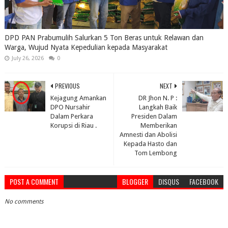
DPD PAN Prabumulih Salurkan 5 Ton Beras untuk Relawan dan
Warga, Wujud Nyata Kepedulian kepada Masyarakat
July 26, 2026
0
PREVIOUS
NEXT
Kejagung Amankan
DR Jhon N. P :
DPO Nursahir
Langkah Baik
Dalam Perkara
Presiden Dalam
Korupsi di Riau .
Memberikan
Amnesti dan Abolisi
Kepada Hasto dan
Tom Lembong
POST A COMMENT
BLOGGER
DISQUS
FACEBOOK
No comments