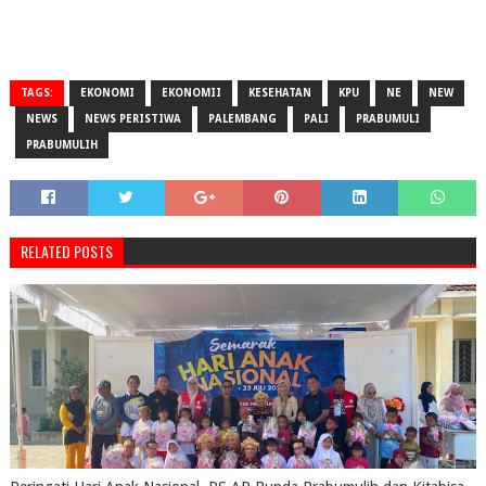
TAGS:
EKONOMI
EKONOMII
KESEHATAN
KPU
NE
NEW
NEWS
NEWS PERISTIWA
PALEMBANG
PALI
PRABUMULI
PRABUMULIH
RELATED POSTS