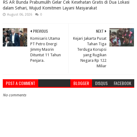
RS AR Bunda Prabumulih Gelar Cek Kesehatan Gratis di Dua Lokasi
dalam Sehari, Wujud Komitmen Layani Masyarakat
August 06, 2026
0
PREVIOUS
NEXT
Komisaris Utama
Kejari Jakarta Pusat
PT Petro Energi
Tahan Tiga
Jimmy Masrin
Terduga Korupsi
Dituntut 11 Tahun
yang Rugikan
Penjara.
Negara Rp 122
Miliar
POST A COMMENT
BLOGGER
DISQUS
FACEBOOK
No comments