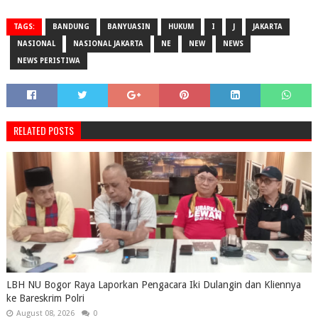
TAGS:
BANDUNG
BANYUASIN
HUKUM
I
J
JAKARTA
NASIONAL
NASIONAL JAKARTA
NE
NEW
NEWS
NEWS PERISTIWA
RELATED POSTS
LBH NU Bogor Raya Laporkan Pengacara Iki Dulangin dan Kliennya
ke Bareskrim Polri
August 08, 2026
0