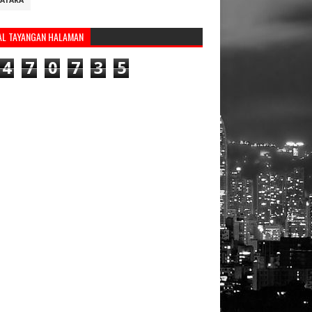
ATARA
AL TAYANGAN HALAMAN
4
7
0
7
3
5