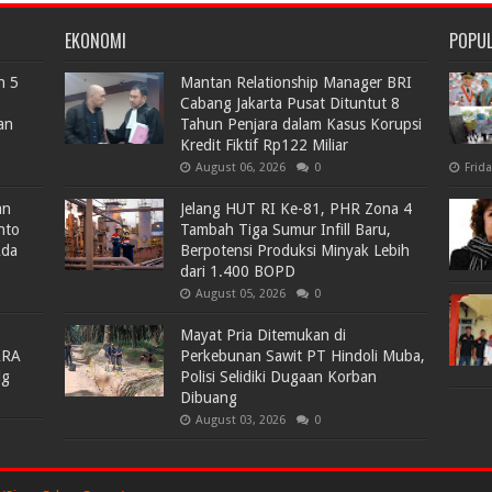
EKONOMI
POPU
n 5
Mantan Relationship Manager BRI
Cabang Jakarta Pusat Dituntut 8
an
Tahun Penjara dalam Kasus Korupsi
Kredit Fiktif Rp122 Miliar
August 06, 2026
0
Frid
an
Jelang HUT RI Ke-81, PHR Zona 4
nto
Tambah Tiga Sumur Infill Baru,
Ada
Berpotensi Produksi Minyak Lebih
dari 1.400 BOPD
August 05, 2026
0
Mayat Pria Ditemukan di
ARA
Perkebunan Sawit PT Hindoli Muba,
lg
Polisi Selidiki Dugaan Korban
Dibuang
August 03, 2026
0