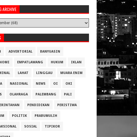
G ARCHIVE
S
H
ADVERTORIAL
BANYUASIN
NOMI
EMPATLAWANG
HUKUM
IKLAN
MINAL
LAHAT
LINGGAU
MUARA ENIM
A
NASIONAL
NEWS
OI
OKI
S
OLAHRAGA
PALEMBANG
PALI
ERINTAHAN
PENDIDIKAN
PERISTIWA
UM
POLITIK
PRABUMULIH
AKSIONAL
SOSIAL
TIPIKOR