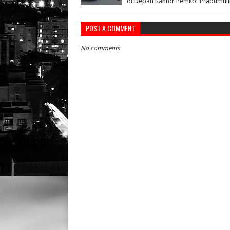
di Depan Kantor Pemkot Prabumuli
POST A COMMENT
No comments