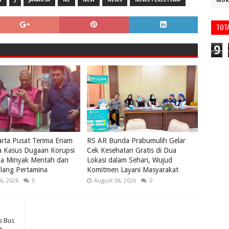
MUR
TOT
9
karta Pusat Terima Enam
RS AR Bunda Prabumulih Gelar
a Kasus Dugaan Korupsi
Cek Kesehatan Gratis di Dua
la Minyak Mentah dan
Lokasi dalam Sehari, Wujud
lang Pertamina
Komitmen Layani Masyarakat
6, 2026
0
August 06, 2026
0
s Bus