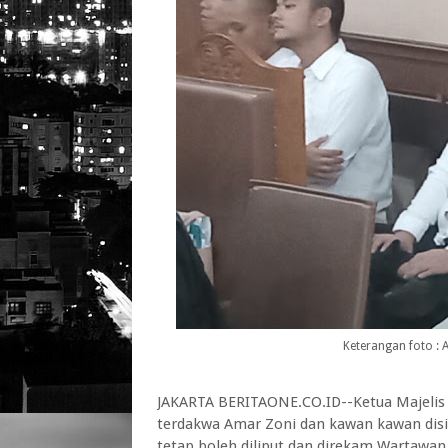
Keterangan foto :
JAKARTA BERITAONE.CO.ID--Ketua Majelis 
terdakwa Amar Zoni dan kawan kawan disi
tetap boleh diliput dan direkam Wartawa