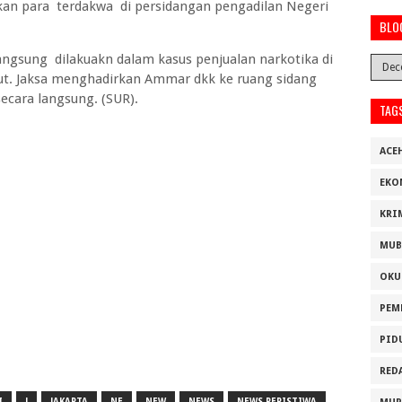
n para terdakwa di persidangan pengadilan Negeri
BLO
langsung dilakuakn dalam kasus penjualan narkotika di
ut. Jaksa menghadirkan Ammar dkk ke ruang sidang
secara langsung. (SUR).
TAG
ACE
EKO
KRI
MUB
OKU
PEM
PID
RED
I
J
JAKARTA
NE
NEW
NEWS
NEWS PERISTIWA