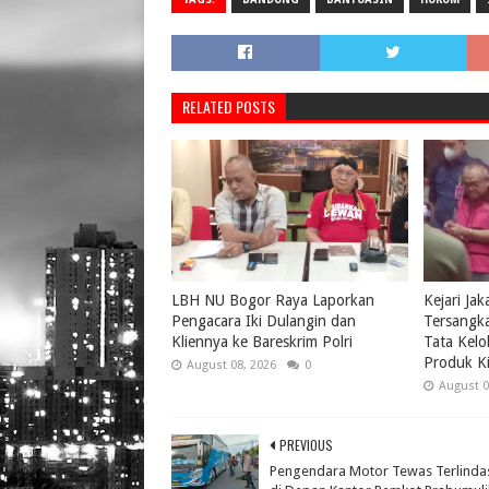
RELATED POSTS
LBH NU Bogor Raya Laporkan
Kejari Ja
Pengacara Iki Dulangin dan
Tersangk
Kliennya ke Bareskrim Polri
Tata Kelo
Produk Ki
August 08, 2026
0
August 0
PREVIOUS
Pengendara Motor Tewas Terlinda