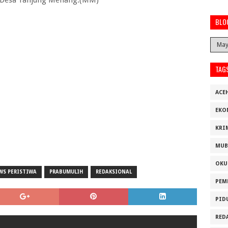
at Desa Tanjung Menang.(MM)
BLO
TAG
ACE
EKO
KRI
MUB
OKU
WS PERISTIWA
PRABUMULIH
REDAKSIONAL
PEM
PID
RED