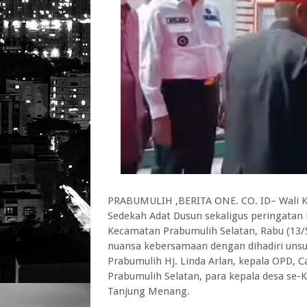
PRABUMULIH ,BERITA ONE. CO. ID– Wali Ko
Sedekah Adat Dusun sekaligus peringatan
Kecamatan Prabumulih Selatan, Rabu (13/
nuansa kebersamaan dengan dihadiri unsu
Prabumulih Hj. Linda Arlan, kepala OPD, 
Prabumulih Selatan, para kepala desa se-
Tanjung Menang.