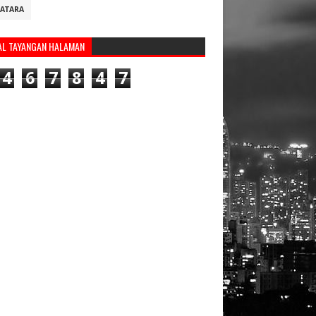
ATARA
AL TAYANGAN HALAMAN
4
6
7
8
4
7