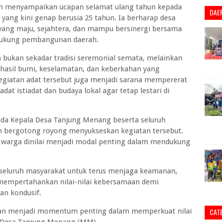
h menyampaikan ucapan selamat ulang tahun kepada
DAE
ang kini genap berusia 25 tahun. Ia berharap desa
yang maju, sejahtera, dan mampu bersinergi bersama
dukung pembangunan daerah.
 bukan sekadar tradisi seremonial semata, melainkan
 hasil bumi, keselamatan, dan keberkahan yang
 kegiatan adat tersebut juga menjadi sarana mempererat
adat istiadat dan budaya lokal agar tetap lestari di
ada Kepala Desa Tanjung Menang beserta seluruh
h bergotong royong menyukseskan kegiatan tersebut.
arga dinilai menjadi modal penting dalam mendukung
 seluruh masyarakat untuk terus menjaga keamanan,
 mempertahankan nilai-nilai kebersamaan demi
an kondusif.
dan menjadi momentum penting dalam memperkuat nilai
CAT