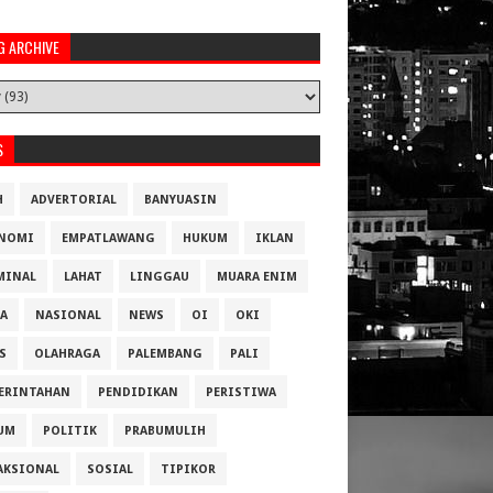
G ARCHIVE
S
H
ADVERTORIAL
BANYUASIN
NOMI
EMPATLAWANG
HUKUM
IKLAN
MINAL
LAHAT
LINGGAU
MUARA ENIM
A
NASIONAL
NEWS
OI
OKI
S
OLAHRAGA
PALEMBANG
PALI
ERINTAHAN
PENDIDIKAN
PERISTIWA
UM
POLITIK
PRABUMULIH
AKSIONAL
SOSIAL
TIPIKOR