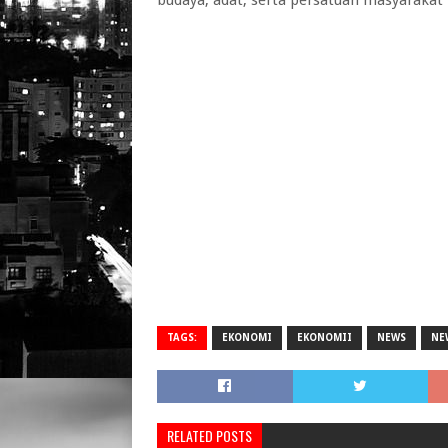
budaya, adat, serta persatuan masyarak
TAGS:
EKONOMI
EKONOMII
NEWS
NE
RELATED POSTS