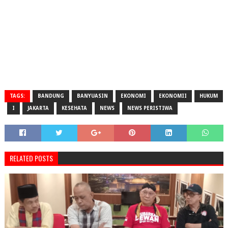
TAGS:
BANDUNG
BANYUASIN
EKONOMI
EKONOMII
HUKUM
I
JAKARTA
KESEHATA
NEWS
NEWS PERISTIWA
RELATED POSTS