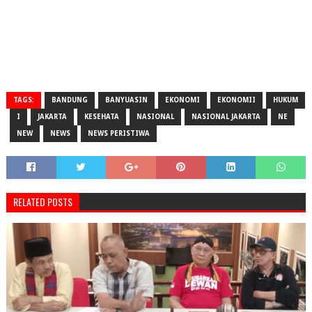
TAGS:
BANDUNG
BANYUASIN
EKONOMI
EKONOMII
HUKUM
I
JAKARTA
KESEHATA
NASIONAL
NASIONAL JAKARTA
NE
NEW
NEWS
NEWS PERISTIWA
RELATED POSTS