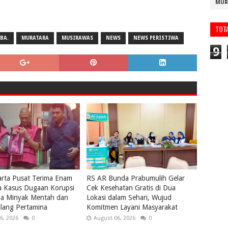
MUR
TOT
BA.
MURATARA
MUSIRAWAS
NEWS
NEWS PERISTIWA
9
karta Pusat Terima Enam
RS AR Bunda Prabumulih Gelar
a Kasus Dugaan Korupsi
Cek Kesehatan Gratis di Dua
la Minyak Mentah dan
Lokasi dalam Sehari, Wujud
lang Pertamina
Komitmen Layani Masyarakat
6, 2026
0
August 06, 2026
0