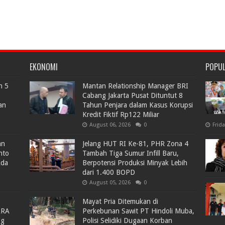
EKONOMI
POPU
n 5
Mantan Relationship Manager BRI
Cabang Jakarta Pusat Dituntut 8
an
Tahun Penjara dalam Kasus Korupsi
Kredit Fiktif Rp122 Miliar
August 06, 2026
0
Frid
an
Jelang HUT RI Ke-81, PHR Zona 4
nto
Tambah Tiga Sumur Infill Baru,
Ada
Berpotensi Produksi Minyak Lebih
dari 1.400 BOPD
August 05, 2026
0
Mayat Pria Ditemukan di
ARA
Perkebunan Sawit PT Hindoli Muba,
lg
Polisi Selidiki Dugaan Korban