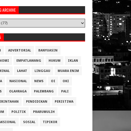
G ARCHIVE
S
H
ADVERTORIAL
BANYUASIN
NOMI
EMPATLAWANG
HUKUM
IKLAN
MINAL
LAHAT
LINGGAU
MUARA ENIM
A
NASIONAL
NEWS
OI
OKI
S
OLAHRAGA
PALEMBANG
PALI
ERINTAHAN
PENDIDIKAN
PERISTIWA
UM
POLITIK
PRABUMULIH
AKSIONAL
SOSIAL
TIPIKOR