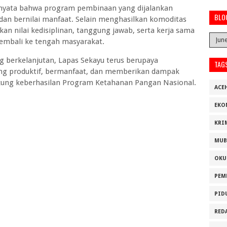
i nyata bahwa program pembinaan yang dijalankan
BLO
an bernilai manfaat. Selain menghasilkan komoditas
 nilai kedisiplinan, tanggung jawab, serta kerja sama
kembali ke tengah masyarakat.
 berkelanjutan, Lapas Sekayu terus berupaya
TAG
ng produktif, bermanfaat, dan memberikan dampak
ukung keberhasilan Program Ketahanan Pangan Nasional.
ACE
EKO
KRI
MUB
OKU
PEM
PID
RED