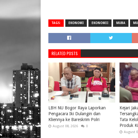
TAGS:
EKONOMI
EKONOMII
MUBA
MU
RELATED POSTS
LBH NU Bogor Raya Laporkan
Kejari Ja
Pengacara Iki Dulangin dan
Tersangk
Kliennya ke Bareskrim Polri
Tata Kelo
Produk Ki
August 08, 2026
0
August 0