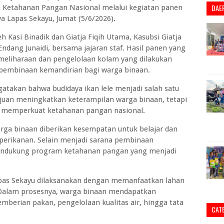
DAE
etahanan Pangan Nasional melalui kegiatan panen
ya Lapas Sekayu, Jumat (5/6/2026).
h Kasi Binadik dan Giatja Fiqih Utama, Kasubsi Giatja
ndang Junaidi, bersama jajaran staf. Hasil panen yang
meliharaan dan pengelolaan kolam yang dilakukan
m pembinaan kemandirian bagi warga binaan.
gatakan bahwa budidaya ikan lele menjadi salah satu
juan meningkatkan keterampilan warga binaan, tetapi
 memperkuat ketahanan pangan nasional.
 warga binaan diberikan kesempatan untuk belajar dan
erikanan. Selain menjadi sarana pembinaan
 mendukung program ketahanan pangan yang menjadi
Lapas Sekayu dilaksanakan dengan memanfaatkan lahan
. Dalam prosesnya, warga binaan mendapatkan
berian pakan, pengelolaan kualitas air, hingga tata
CAT