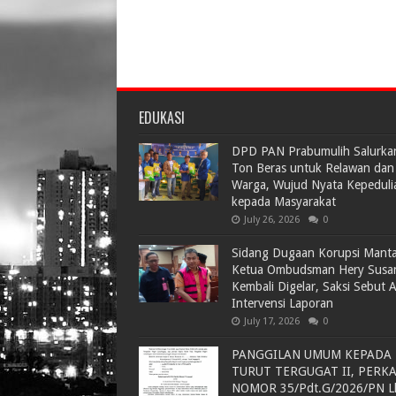
EDUKASI
DPD PAN Prabumulih Salurka
Ton Beras untuk Relawan dan
Warga, Wujud Nyata Kepeduli
kepada Masyarakat
July 26, 2026
0
Sidang Dugaan Korupsi Mant
Ketua Ombudsman Hery Susa
Kembali Digelar, Saksi Sebut 
Intervensi Laporan
July 17, 2026
0
PANGGILAN UMUM KEPADA
TURUT TERGUGAT II, PERK
NOMOR 35/Pdt.G/2026/PN L