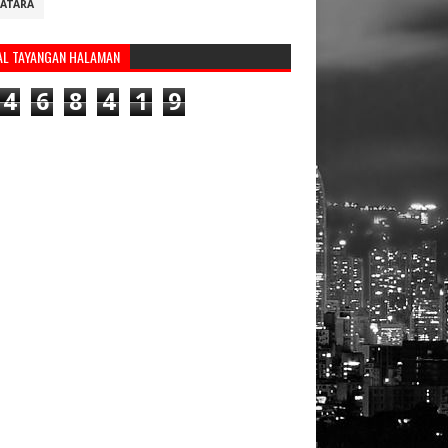
ATARA
AL TAYANGAN HALAMAN
4
6
8
4
1
9